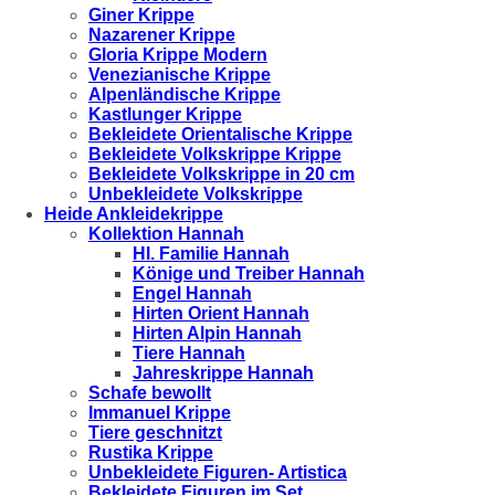
Giner Krippe
Nazarener Krippe
Gloria Krippe Modern
Venezianische Krippe
Alpenländische Krippe
Kastlunger Krippe
Bekleidete Orientalische Krippe
Bekleidete Volkskrippe Krippe
Bekleidete Volkskrippe in 20 cm
Unbekleidete Volkskrippe
Heide Ankleidekrippe
Kollektion Hannah
Hl. Familie Hannah
Könige und Treiber Hannah
Engel Hannah
Hirten Orient Hannah
Hirten Alpin Hannah
Tiere Hannah
Jahreskrippe Hannah
Schafe bewollt
Immanuel Krippe
Tiere geschnitzt
Rustika Krippe
Unbekleidete Figuren- Artistica
Bekleidete Figuren im Set