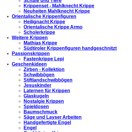
Schafe und Tiere
Krippenset - Mahlknecht Krippe
Neuheiten Mahlknecht Krippe
Orientalische Krippenfiguren
Heilignacht Krippe
Orientalische Krippe Armo
Scholerkrippe
Weitere Krippen
Mathias Krippe
Südtiroler Krippenfiguren handgeschnitzt
Passionskrippen
Fastenkrippe Lepi
Geschenkideen
Zirben - Kollektion
Schwibbögen
Stiftlandschwibbögen
Jesuskinder
Laternen für Krippen
Glaskugeln
Nostalgie Krippen
Spieldosen
Baumschmuck
Säge und Layser Arbeiten
Handgefertigte Engel
Engel