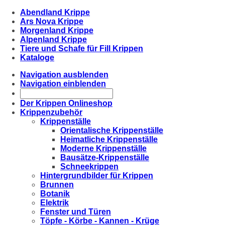
Abendland Krippe
Ars Nova Krippe
Morgenland Krippe
Alpenland Krippe
Tiere und Schafe für Fill Krippen
Kataloge
Navigation ausblenden
Navigation einblenden
Der Krippen Onlineshop
Krippenzubehör
Krippenställe
Orientalische Krippenställe
Heimatliche Krippenställe
Moderne Krippenställe
Bausätze-Krippenställe
Schneekrippen
Hintergrundbilder für Krippen
Brunnen
Botanik
Elektrik
Fenster und Türen
Töpfe - Körbe - Kannen - Krüge