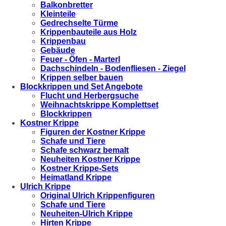
Balkonbretter
Kleinteile
Gedrechselte Türme
Krippenbauteile aus Holz
Krippenbau
Gebäude
Feuer - Öfen - Marterl
Dachschindeln - Bodenfliesen - Ziegel
Krippen selber bauen
Blockkrippen und Set Angebote
Flucht und Herbergsuche
Weihnachtskrippe Komplettset
Blockkrippen
Kostner Krippe
Figuren der Kostner Krippe
Schafe und Tiere
Schafe schwarz bemalt
Neuheiten Kostner Krippe
Kostner Krippe-Sets
Heimatland Krippe
Ulrich Krippe
Original Ulrich Krippenfiguren
Schafe und Tiere
Neuheiten-Ulrich Krippe
Hirten Krippe