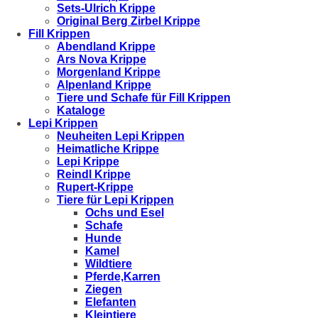
Sets-Ulrich Krippe
Original Berg Zirbel Krippe
Fill Krippen
Abendland Krippe
Ars Nova Krippe
Morgenland Krippe
Alpenland Krippe
Tiere und Schafe für Fill Krippen
Kataloge
Lepi Krippen
Neuheiten Lepi Krippen
Heimatliche Krippe
Lepi Krippe
Reindl Krippe
Rupert-Krippe
Tiere für Lepi Krippen
Ochs und Esel
Schafe
Hunde
Kamel
Wildtiere
Pferde,Karren
Ziegen
Elefanten
Kleintiere