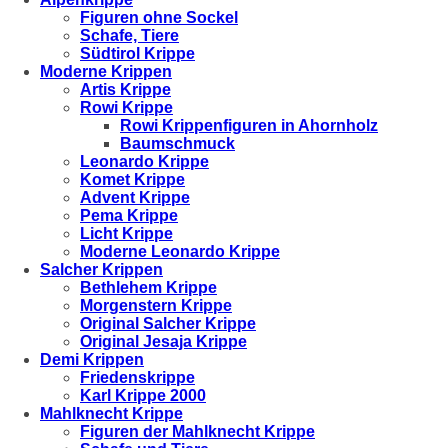
Figuren ohne Sockel
Schafe, Tiere
Südtirol Krippe
Moderne Krippen
Artis Krippe
Rowi Krippe
Rowi Krippenfiguren in Ahornholz
Baumschmuck
Leonardo Krippe
Komet Krippe
Advent Krippe
Pema Krippe
Licht Krippe
Moderne Leonardo Krippe
Salcher Krippen
Bethlehem Krippe
Morgenstern Krippe
Original Salcher Krippe
Original Jesaja Krippe
Demi Krippen
Friedenskrippe
Karl Krippe 2000
Mahlknecht Krippe
Figuren der Mahlknecht Krippe