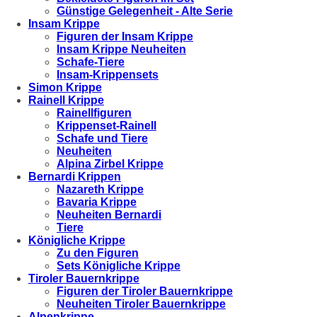
Günstige Gelegenheit - Alte Serie
Insam Krippe
Figuren der Insam Krippe
Insam Krippe Neuheiten
Schafe-Tiere
Insam-Krippensets
Simon Krippe
Rainell Krippe
Rainellfiguren
Krippenset-Rainell
Schafe und Tiere
Neuheiten
Alpina Zirbel Krippe
Bernardi Krippen
Nazareth Krippe
Bavaria Krippe
Neuheiten Bernardi
Tiere
Königliche Krippe
Zu den Figuren
Sets Königliche Krippe
Tiroler Bauernkrippe
Figuren der Tiroler Bauernkrippe
Neuheiten Tiroler Bauernkrippe
Alpenkrippe