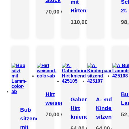
Stock
mit
Sc
Hirtenbub
2t.
70,00 €
*
110,00 €
*
98
Hirt
Bu
Gabenbringender
A-
weisend
La
Hirt
Kinderpaar
Bub
70,00 €
*
52
kniend
sitzend
sitzend
mit
64,00 €
*
64,00 €
*