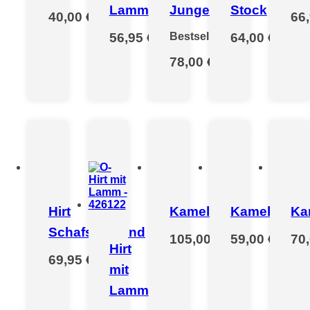
Lamm
Junge
Stock
40,00 €
*
66
56,95 €
*
Bestseller
64,00 €
*
78,00 €
*
Hirt
Kamel
Kamelgepäc
Ka
Schafscherend
105,00 €
*
59,00 €
*
70
Hirt
69,95 €
*
mit
Lamm