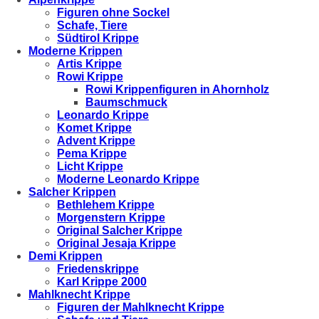
Figuren ohne Sockel
Schafe, Tiere
Südtirol Krippe
Moderne Krippen
Artis Krippe
Rowi Krippe
Rowi Krippenfiguren in Ahornholz
Baumschmuck
Leonardo Krippe
Komet Krippe
Advent Krippe
Pema Krippe
Licht Krippe
Moderne Leonardo Krippe
Salcher Krippen
Bethlehem Krippe
Morgenstern Krippe
Original Salcher Krippe
Original Jesaja Krippe
Demi Krippen
Friedenskrippe
Karl Krippe 2000
Mahlknecht Krippe
Figuren der Mahlknecht Krippe