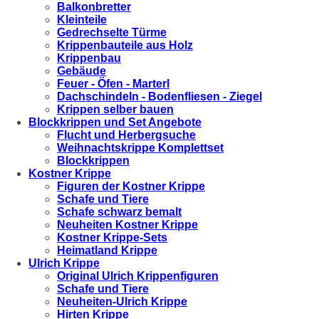
Balkonbretter
Kleinteile
Gedrechselte Türme
Krippenbauteile aus Holz
Krippenbau
Gebäude
Feuer - Öfen - Marterl
Dachschindeln - Bodenfliesen - Ziegel
Krippen selber bauen
Blockkrippen und Set Angebote
Flucht und Herbergsuche
Weihnachtskrippe Komplettset
Blockkrippen
Kostner Krippe
Figuren der Kostner Krippe
Schafe und Tiere
Schafe schwarz bemalt
Neuheiten Kostner Krippe
Kostner Krippe-Sets
Heimatland Krippe
Ulrich Krippe
Original Ulrich Krippenfiguren
Schafe und Tiere
Neuheiten-Ulrich Krippe
Hirten Krippe