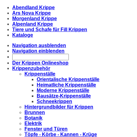
Abendland Krippe
Ars Nova Krippe
Morgenland Krippe
Alpenland Krippe
Tiere und Schafe für Fill Krippen
Kataloge
Navigation ausblenden
Navigation einblenden
Der Krippen Onlineshop
Krippenzubehör
Krippenställe
Orientalische Krippenställe
Heimatliche Krippenställe
Moderne Krippenställe
Bausätze-Krippenställe
Schneekrippen
Hintergrundbilder für Krippen
Brunnen
Botanik
Elektrik
Fenster und Türen
Töpfe - Körbe - Kannen - Krüge