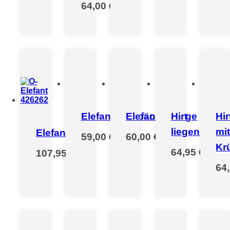
64,00 €
*
Elefantengepäck
Elefantenjunge
Hirt
Hir
liegend
mi
Elefant
59,00 €
*
60,00 €
*
Kr
64,95 €
*
107,95 €
*
64