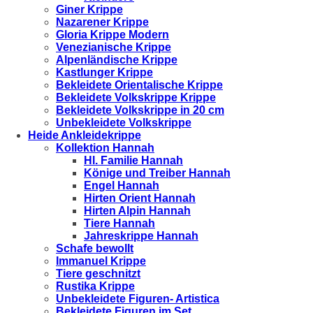
Giner Krippe
Nazarener Krippe
Gloria Krippe Modern
Venezianische Krippe
Alpenländische Krippe
Kastlunger Krippe
Bekleidete Orientalische Krippe
Bekleidete Volkskrippe Krippe
Bekleidete Volkskrippe in 20 cm
Unbekleidete Volkskrippe
Heide Ankleidekrippe
Kollektion Hannah
Hl. Familie Hannah
Könige und Treiber Hannah
Engel Hannah
Hirten Orient Hannah
Hirten Alpin Hannah
Tiere Hannah
Jahreskrippe Hannah
Schafe bewollt
Immanuel Krippe
Tiere geschnitzt
Rustika Krippe
Unbekleidete Figuren- Artistica
Bekleidete Figuren im Set