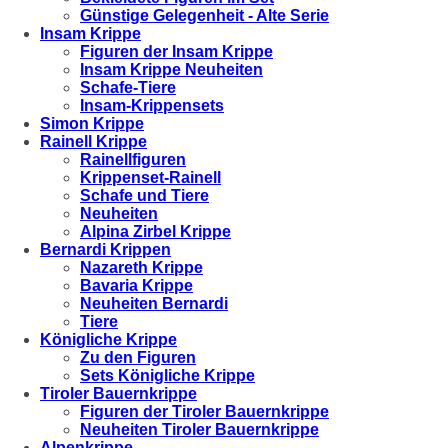
Günstige Gelegenheit - Alte Serie
Insam Krippe
Figuren der Insam Krippe
Insam Krippe Neuheiten
Schafe-Tiere
Insam-Krippensets
Simon Krippe
Rainell Krippe
Rainellfiguren
Krippenset-Rainell
Schafe und Tiere
Neuheiten
Alpina Zirbel Krippe
Bernardi Krippen
Nazareth Krippe
Bavaria Krippe
Neuheiten Bernardi
Tiere
Königliche Krippe
Zu den Figuren
Sets Königliche Krippe
Tiroler Bauernkrippe
Figuren der Tiroler Bauernkrippe
Neuheiten Tiroler Bauernkrippe
Alpenkrippe