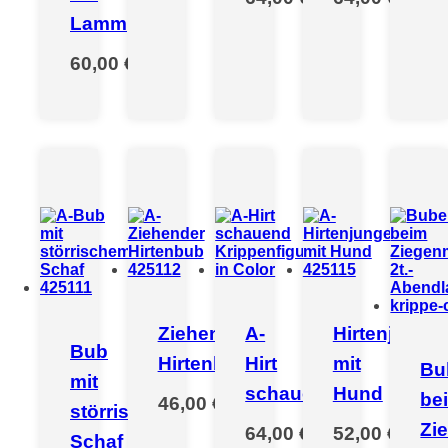
Lamm
60,00 €
*
Ziehender
A-
Hirtenjunge
Bub
Hirtenbub
Hirt
mit
Bu
mit
schauend
Hund
be
46,00 €
*
störrischem
Zi
64,00 €
*
52,00 €
*
Schaf