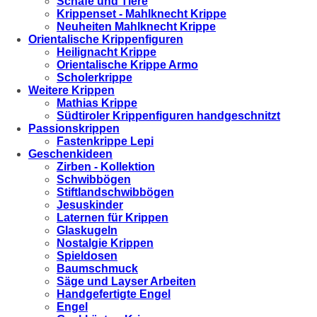
Schafe und Tiere
Krippenset - Mahlknecht Krippe
Neuheiten Mahlknecht Krippe
Orientalische Krippenfiguren
Heilignacht Krippe
Orientalische Krippe Armo
Scholerkrippe
Weitere Krippen
Mathias Krippe
Südtiroler Krippenfiguren handgeschnitzt
Passionskrippen
Fastenkrippe Lepi
Geschenkideen
Zirben - Kollektion
Schwibbögen
Stiftlandschwibbögen
Jesuskinder
Laternen für Krippen
Glaskugeln
Nostalgie Krippen
Spieldosen
Baumschmuck
Säge und Layser Arbeiten
Handgefertigte Engel
Engel