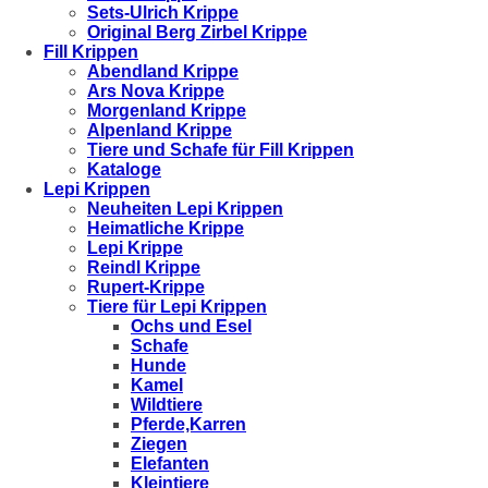
Sets-Ulrich Krippe
Original Berg Zirbel Krippe
Fill Krippen
Abendland Krippe
Ars Nova Krippe
Morgenland Krippe
Alpenland Krippe
Tiere und Schafe für Fill Krippen
Kataloge
Lepi Krippen
Neuheiten Lepi Krippen
Heimatliche Krippe
Lepi Krippe
Reindl Krippe
Rupert-Krippe
Tiere für Lepi Krippen
Ochs und Esel
Schafe
Hunde
Kamel
Wildtiere
Pferde,Karren
Ziegen
Elefanten
Kleintiere