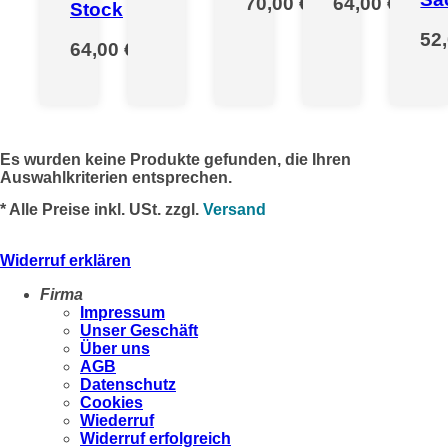
70,00 €
*
64,00 €
*
Stock
52
64,00 €
*
Es wurden keine Produkte gefunden, die Ihren
Auswahlkriterien entsprechen.
* Alle Preise inkl. USt. zzgl.
Versand
Widerruf erklären
Firma
Impressum
Unser Geschäft
Über uns
AGB
Datenschutz
Cookies
Wiederruf
Widerruf erfolgreich