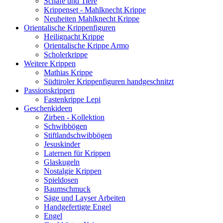
Schafe und Tiere
Krippenset - Mahlknecht Krippe
Neuheiten Mahlknecht Krippe
Orientalische Krippenfiguren
Heilignacht Krippe
Orientalische Krippe Armo
Scholerkrippe
Weitere Krippen
Mathias Krippe
Südtiroler Krippenfiguren handgeschnitzt
Passionskrippen
Fastenkrippe Lepi
Geschenkideen
Zirben - Kollektion
Schwibbögen
Stiftlandschwibbögen
Jesuskinder
Laternen für Krippen
Glaskugeln
Nostalgie Krippen
Spieldosen
Baumschmuck
Säge und Layser Arbeiten
Handgefertigte Engel
Engel