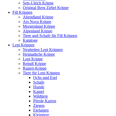
Sets-Ulrich Krippe
Original Berg Zirbel Krippe
Fill Krippen
Abendland Krippe
Ars Nova Krippe
Morgenland Krippe
Alpenland Krippe
Tiere und Schafe für Fill Krippen
Kataloge
Lepi Krippen
Neuheiten Lepi Krippen
Heimatliche Krippe
Lepi Krippe
Reindl Krippe
Rupert-Krippe
Tiere für Lepi Krippen
Ochs und Esel
Schafe
Hunde
Kamel
Wildtiere
Pferde,Karren
Ziegen
Elefanten
Kleintiere