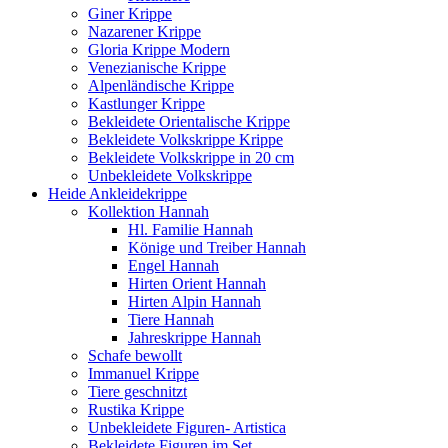
Giner Krippe
Nazarener Krippe
Gloria Krippe Modern
Venezianische Krippe
Alpenländische Krippe
Kastlunger Krippe
Bekleidete Orientalische Krippe
Bekleidete Volkskrippe Krippe
Bekleidete Volkskrippe in 20 cm
Unbekleidete Volkskrippe
Heide Ankleidekrippe
Kollektion Hannah
Hl. Familie Hannah
Könige und Treiber Hannah
Engel Hannah
Hirten Orient Hannah
Hirten Alpin Hannah
Tiere Hannah
Jahreskrippe Hannah
Schafe bewollt
Immanuel Krippe
Tiere geschnitzt
Rustika Krippe
Unbekleidete Figuren- Artistica
Bekleidete Figuren im Set