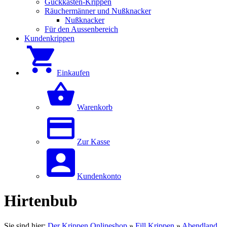
Guckkästen-Krippen
Räuchermänner und Nußknacker
Nußknacker
Für den Aussenbereich
Kundenkrippen
Einkaufen
Warenkorb
Zur Kasse
Kundenkonto
Hirtenbub
Sie sind hier:
Der Krippen Onlineshop
»
Fill Krippen
»
Abendland