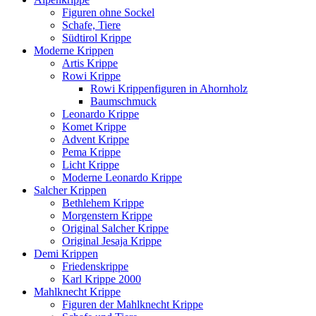
Figuren ohne Sockel
Schafe, Tiere
Südtirol Krippe
Moderne Krippen
Artis Krippe
Rowi Krippe
Rowi Krippenfiguren in Ahornholz
Baumschmuck
Leonardo Krippe
Komet Krippe
Advent Krippe
Pema Krippe
Licht Krippe
Moderne Leonardo Krippe
Salcher Krippen
Bethlehem Krippe
Morgenstern Krippe
Original Salcher Krippe
Original Jesaja Krippe
Demi Krippen
Friedenskrippe
Karl Krippe 2000
Mahlknecht Krippe
Figuren der Mahlknecht Krippe