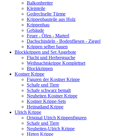
Balkonbretter
Kleinteile
Gedrechselte Türme
Krippenbauteile aus Holz
Krippenbau
Gebäude
Feuer - Öfen - Marterl
Dachschindeln - Bodenfliesen - Ziegel
Krippen selber bauen
Blockkrippen und Set Angebote
Flucht und Herbergsuche
Weihnachtskrippe Komplettset
Blockkrippen
Kostner Krippe
Figuren der Kostner Krippe
Schafe und Tiere
Schafe schwarz bemalt
Neuheiten Kostner Krippe
Kostner Krippe-Sets
Heimatland Krippe
Ulrich Krippe
Original Ulrich Krippenfiguren
Schafe und Tiere
Neuheiten-Ulrich Krippe
Hirten Krippe