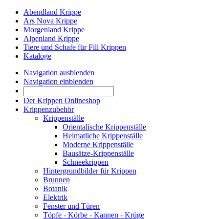
Abendland Krippe
Ars Nova Krippe
Morgenland Krippe
Alpenland Krippe
Tiere und Schafe für Fill Krippen
Kataloge
Navigation ausblenden
Navigation einblenden
Der Krippen Onlineshop
Krippenzubehör
Krippenställe
Orientalische Krippenställe
Heimatliche Krippenställe
Moderne Krippenställe
Bausätze-Krippenställe
Schneekrippen
Hintergrundbilder für Krippen
Brunnen
Botanik
Elektrik
Fenster und Türen
Töpfe - Körbe - Kannen - Krüge