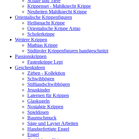
Schafe und Tiere
Krippenset - Mahlknecht Krippe
Neuheiten Mahlknecht Krippe
Orientalische Krippenfiguren
Heilignacht Krippe
Orientalische Krippe Armo
Scholerkrippe
Weitere Krippen
Mathias Krippe
Südtiroler Krippenfiguren handgeschnitzt
Passionskrippen
Fastenkrippe Lepi
Geschenkideen
Zirben - Kollektion
Schwibbögen
Stiftlandschwibbögen
Jesuskinder
Laternen für Krippen
Glaskugeln
Nostalgie Krippen
Spieldosen
Baumschmuck
Säge und Layser Arbeiten
Handgefertigte Engel
Engel