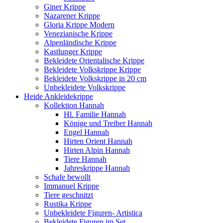
Giner Krippe
Nazarener Krippe
Gloria Krippe Modern
Venezianische Krippe
Alpenländische Krippe
Kastlunger Krippe
Bekleidete Orientalische Krippe
Bekleidete Volkskrippe Krippe
Bekleidete Volkskrippe in 20 cm
Unbekleidete Volkskrippe
Heide Ankleidekrippe
Kollektion Hannah
Hl. Familie Hannah
Könige und Treiber Hannah
Engel Hannah
Hirten Orient Hannah
Hirten Alpin Hannah
Tiere Hannah
Jahreskrippe Hannah
Schafe bewollt
Immanuel Krippe
Tiere geschnitzt
Rustika Krippe
Unbekleidete Figuren- Artistica
Bekleidete Figuren im Set