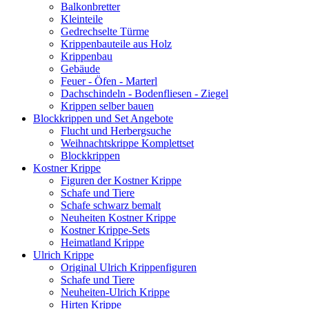
Balkonbretter
Kleinteile
Gedrechselte Türme
Krippenbauteile aus Holz
Krippenbau
Gebäude
Feuer - Öfen - Marterl
Dachschindeln - Bodenfliesen - Ziegel
Krippen selber bauen
Blockkrippen und Set Angebote
Flucht und Herbergsuche
Weihnachtskrippe Komplettset
Blockkrippen
Kostner Krippe
Figuren der Kostner Krippe
Schafe und Tiere
Schafe schwarz bemalt
Neuheiten Kostner Krippe
Kostner Krippe-Sets
Heimatland Krippe
Ulrich Krippe
Original Ulrich Krippenfiguren
Schafe und Tiere
Neuheiten-Ulrich Krippe
Hirten Krippe