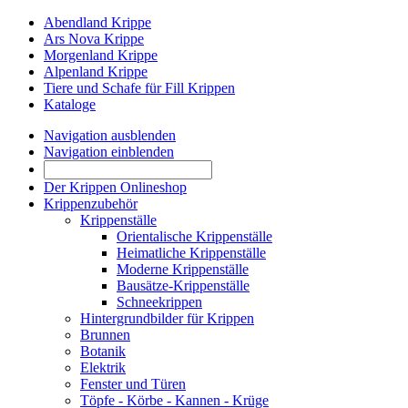
Abendland Krippe
Ars Nova Krippe
Morgenland Krippe
Alpenland Krippe
Tiere und Schafe für Fill Krippen
Kataloge
Navigation ausblenden
Navigation einblenden
Der Krippen Onlineshop
Krippenzubehör
Krippenställe
Orientalische Krippenställe
Heimatliche Krippenställe
Moderne Krippenställe
Bausätze-Krippenställe
Schneekrippen
Hintergrundbilder für Krippen
Brunnen
Botanik
Elektrik
Fenster und Türen
Töpfe - Körbe - Kannen - Krüge