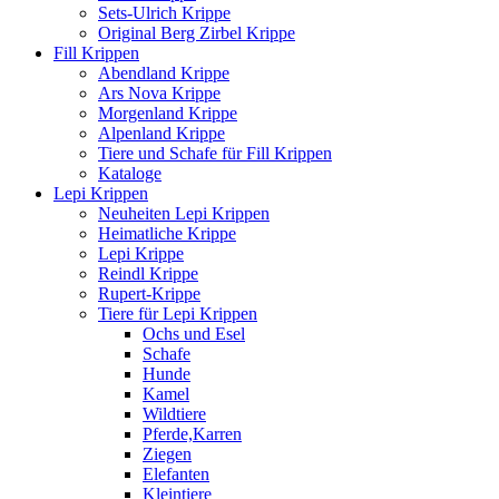
Sets-Ulrich Krippe
Original Berg Zirbel Krippe
Fill Krippen
Abendland Krippe
Ars Nova Krippe
Morgenland Krippe
Alpenland Krippe
Tiere und Schafe für Fill Krippen
Kataloge
Lepi Krippen
Neuheiten Lepi Krippen
Heimatliche Krippe
Lepi Krippe
Reindl Krippe
Rupert-Krippe
Tiere für Lepi Krippen
Ochs und Esel
Schafe
Hunde
Kamel
Wildtiere
Pferde,Karren
Ziegen
Elefanten
Kleintiere