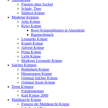
Figuren ohne Sockel
Schafe, Tiere
Südtirol Krippe
Moderne Krippen
Artis Krippe
Rowi Krippe
Rowi Krippenfiguren in Ahornholz
Baumschmuck
Leonardo Krippe
Komet Krippe
Advent Krippe
Pema Krippe
Licht Krippe
Moderne Leonardo Krippe
Salcher Krippen
Bethlehem Krippe
Morgenstern Krippe
Original Salcher Krippe
Original Jesaja Krippe
Demi Krippen
Friedenskrippe
Karl Krippe 2000
Mahlknecht Krippe
Figuren der Mahlknecht Krippe