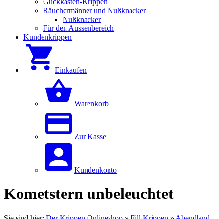
Guckkästen-Krippen
Räuchermänner und Nußknacker
Nußknacker
Für den Aussenbereich
Kundenkrippen
Einkaufen
Warenkorb
Zur Kasse
Kundenkonto
Kometstern unbeleuchtet
Sie sind hier:
Der Krippen Onlineshop
»
Fill Krippen
»
Abendland