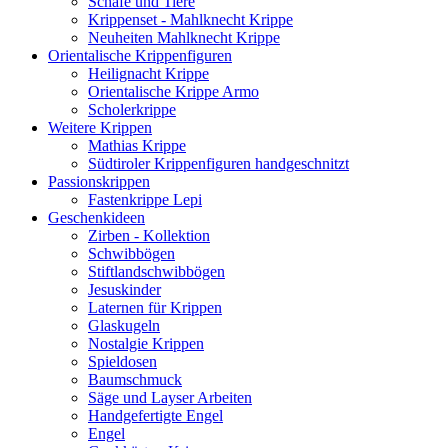
Schafe und Tiere
Krippenset - Mahlknecht Krippe
Neuheiten Mahlknecht Krippe
Orientalische Krippenfiguren
Heilignacht Krippe
Orientalische Krippe Armo
Scholerkrippe
Weitere Krippen
Mathias Krippe
Südtiroler Krippenfiguren handgeschnitzt
Passionskrippen
Fastenkrippe Lepi
Geschenkideen
Zirben - Kollektion
Schwibbögen
Stiftlandschwibbögen
Jesuskinder
Laternen für Krippen
Glaskugeln
Nostalgie Krippen
Spieldosen
Baumschmuck
Säge und Layser Arbeiten
Handgefertigte Engel
Engel