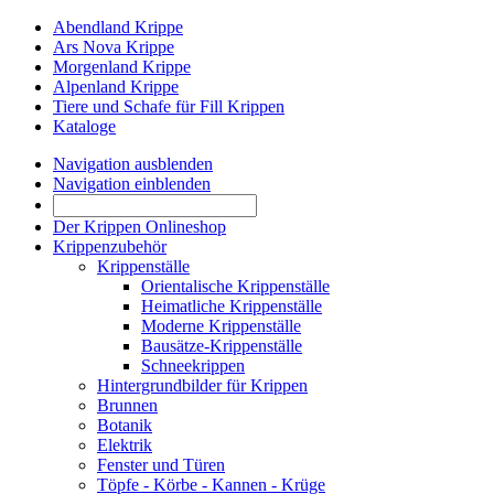
Abendland Krippe
Ars Nova Krippe
Morgenland Krippe
Alpenland Krippe
Tiere und Schafe für Fill Krippen
Kataloge
Navigation ausblenden
Navigation einblenden
Der Krippen Onlineshop
Krippenzubehör
Krippenställe
Orientalische Krippenställe
Heimatliche Krippenställe
Moderne Krippenställe
Bausätze-Krippenställe
Schneekrippen
Hintergrundbilder für Krippen
Brunnen
Botanik
Elektrik
Fenster und Türen
Töpfe - Körbe - Kannen - Krüge