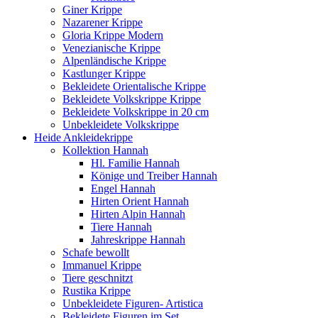
Giner Krippe
Nazarener Krippe
Gloria Krippe Modern
Venezianische Krippe
Alpenländische Krippe
Kastlunger Krippe
Bekleidete Orientalische Krippe
Bekleidete Volkskrippe Krippe
Bekleidete Volkskrippe in 20 cm
Unbekleidete Volkskrippe
Heide Ankleidekrippe
Kollektion Hannah
Hl. Familie Hannah
Könige und Treiber Hannah
Engel Hannah
Hirten Orient Hannah
Hirten Alpin Hannah
Tiere Hannah
Jahreskrippe Hannah
Schafe bewollt
Immanuel Krippe
Tiere geschnitzt
Rustika Krippe
Unbekleidete Figuren- Artistica
Bekleidete Figuren im Set