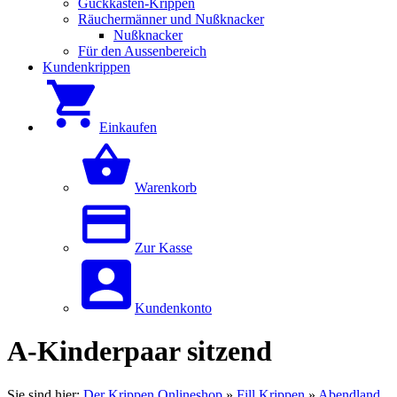
Guckkästen-Krippen
Räuchermänner und Nußknacker
Nußknacker
Für den Aussenbereich
Kundenkrippen
Einkaufen
Warenkorb
Zur Kasse
Kundenkonto
A-Kinderpaar sitzend
Sie sind hier:
Der Krippen Onlineshop
»
Fill Krippen
»
Abendland