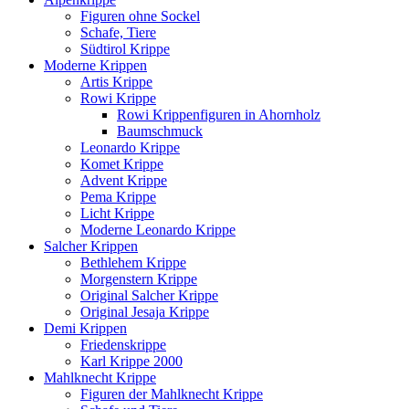
Figuren ohne Sockel
Schafe, Tiere
Südtirol Krippe
Moderne Krippen
Artis Krippe
Rowi Krippe
Rowi Krippenfiguren in Ahornholz
Baumschmuck
Leonardo Krippe
Komet Krippe
Advent Krippe
Pema Krippe
Licht Krippe
Moderne Leonardo Krippe
Salcher Krippen
Bethlehem Krippe
Morgenstern Krippe
Original Salcher Krippe
Original Jesaja Krippe
Demi Krippen
Friedenskrippe
Karl Krippe 2000
Mahlknecht Krippe
Figuren der Mahlknecht Krippe