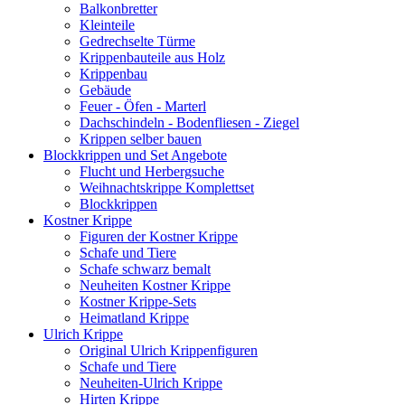
Balkonbretter
Kleinteile
Gedrechselte Türme
Krippenbauteile aus Holz
Krippenbau
Gebäude
Feuer - Öfen - Marterl
Dachschindeln - Bodenfliesen - Ziegel
Krippen selber bauen
Blockkrippen und Set Angebote
Flucht und Herbergsuche
Weihnachtskrippe Komplettset
Blockkrippen
Kostner Krippe
Figuren der Kostner Krippe
Schafe und Tiere
Schafe schwarz bemalt
Neuheiten Kostner Krippe
Kostner Krippe-Sets
Heimatland Krippe
Ulrich Krippe
Original Ulrich Krippenfiguren
Schafe und Tiere
Neuheiten-Ulrich Krippe
Hirten Krippe