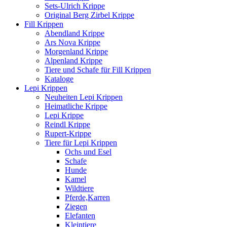
Sets-Ulrich Krippe
Original Berg Zirbel Krippe
Fill Krippen
Abendland Krippe
Ars Nova Krippe
Morgenland Krippe
Alpenland Krippe
Tiere und Schafe für Fill Krippen
Kataloge
Lepi Krippen
Neuheiten Lepi Krippen
Heimatliche Krippe
Lepi Krippe
Reindl Krippe
Rupert-Krippe
Tiere für Lepi Krippen
Ochs und Esel
Schafe
Hunde
Kamel
Wildtiere
Pferde,Karren
Ziegen
Elefanten
Kleintiere