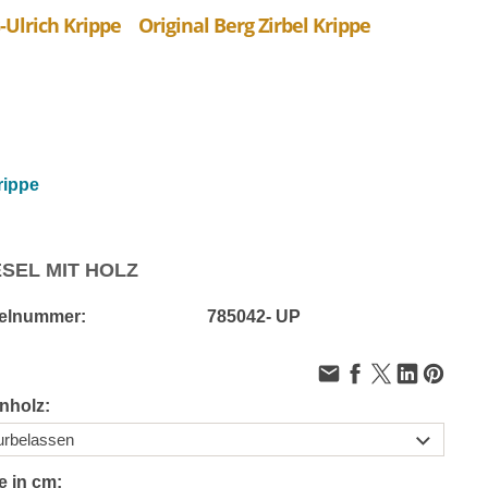
-Ulrich Krippe
Original Berg Zirbel Krippe
rippe
ESEL MIT HOLZ
kelnummer:
785042- UP
nholz:
e in cm: