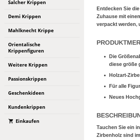
Salcher Krippen
Entdecken Sie die
Demi Krippen
Zuhause mit eine
verpackt werden, 
Mahlknecht Krippe
PRODUKTMER
Orientalische
Krippenfiguren
Die Größenab
Weitere Krippen
diese größe g
Holzart-Zirb
Passionskrippen
Für alle Figu
Geschenkideen
Neues Hochgla
Kundenkrippen
BESCHREIBU
Einkaufen
Tauchen Sie ein in
Zirbenholz sind im