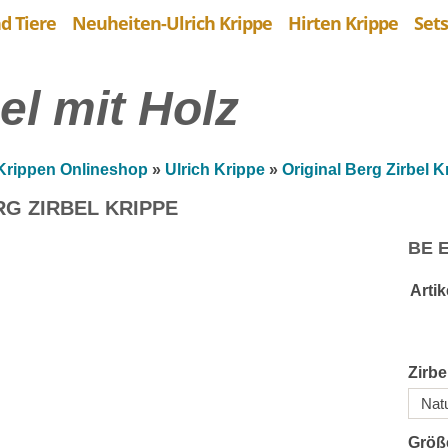
d Tiere
Neuheiten-Ulrich Krippe
Hirten Krippe
Sets
el mit Holz
Krippen Onlineshop
»
Ulrich Krippe
»
Original Berg Zirbel K
RG ZIRBEL KRIPPE
BE 
Arti
Zirbe
Größ