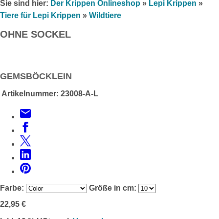
Sie sind hier:
Der Krippen Onlineshop
»
Lepi Krippen
»
Tiere für Lepi Krippen
»
Wildtiere
OHNE SOCKEL
GEMSBÖCKLEIN
Artikelnummer:
23008-A-L
Farbe:
Größe in cm:
22,95 €