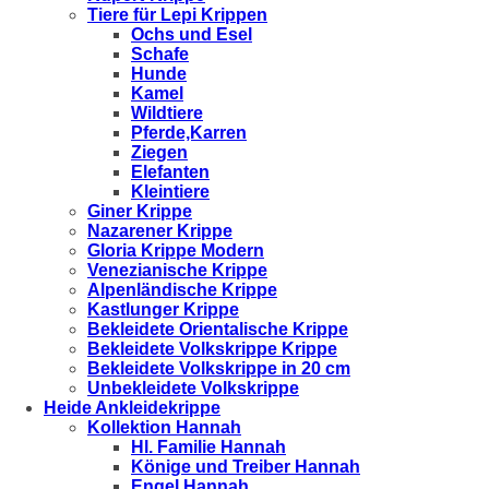
Tiere für Lepi Krippen
Ochs und Esel
Schafe
Hunde
Kamel
Wildtiere
Pferde,Karren
Ziegen
Elefanten
Kleintiere
Giner Krippe
Nazarener Krippe
Gloria Krippe Modern
Venezianische Krippe
Alpenländische Krippe
Kastlunger Krippe
Bekleidete Orientalische Krippe
Bekleidete Volkskrippe Krippe
Bekleidete Volkskrippe in 20 cm
Unbekleidete Volkskrippe
Heide Ankleidekrippe
Kollektion Hannah
Hl. Familie Hannah
Könige und Treiber Hannah
Engel Hannah