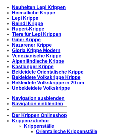
Neuheiten Lepi Krippen
Heimatliche Krippe
Lepi Krippe
Reindl Krippe
Rupert-Krippe
Tiere für Lepi Krippen
Giner Krippe
Nazarener Krippe
Gloria Krippe Modern
Venezianische Krippe
Alpenländische Krippe
Kastlunger Krippe
Bekleidete Orientalische Krippe
Bekleidete Volkskrippe Krippe
Bekleidete Volkskrippe in 20 cm
Unbekleidete Volkskrippe
Navigation ausblenden
Navigation einblenden
Der Krippen Onlineshop
Krippenzubehör
Krippenställe
Orientalische Krippenställe