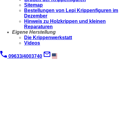
Sitemap
Bestellungen von Lepi Krippenfiguren im
Dezember
Hinweis zu Holzkrippen und kleinen
Reparaturen
Eigene Herstellung
Die Krippenwerkstatt
Videos
09633/4003740