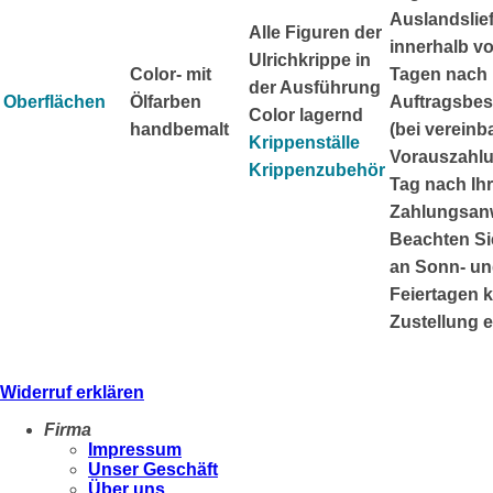
Auslandslie
Alle Figuren der
innerhalb vo
Ulrichkrippe in
Color- mit
Tagen nach
der Ausführung
Oberflächen
Ölfarben
Auftragsbes
Color lagernd
handbemalt
(bei vereinb
Krippenställe
Vorauszahl
Krippenzubehör
Tag nach Ihr
Zahlungsan
Beachten Si
an Sonn- u
Feiertagen 
Zustellung e
Widerruf erklären
Firma
Impressum
Unser Geschäft
Über uns