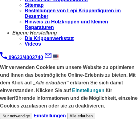
Sitemap
Bestellungen von Lepi Krippenfiguren im
Dezember
Hinweis zu Holzkrippen und kleinen
Reparaturen
Eigene Herstellung
Die Krippenwerkstatt
Videos
09633/4003740
Wir verwenden Cookies um unsere Website zu optimieren
und Ihnen das
bestmögliche Online-Erlebnis
zu bieten. Mit
dem Klick auf
„Alle erlauben“
erklären Sie sich damit
einverstanden. Klicken Sie auf
Einstellungen
für
weiterführende Informationen und die Möglichkeit, einzelne
Cookies zuzulassen oder sie zu deaktivieren.
Einstellungen
Nur notwendige
Alle erlauben