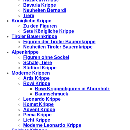
Bavaria Krippe
Neuheiten Bernardi
Tiere
Königliche Krippe
Zu den Figuren
Sets Königliche Krippe
Tiroler Bauernkrippe
Figuren der Tiroler Bauernkrippe
Neuheiten Tiroler Bauernkrippe
Alpenkrippe
Figuren ohne Sockel
Schafe, Tiere
Südtirol Krippe
Moderne Krippen
Artis Krippe
Rowi Krippe
Rowi Krippenfiguren in Ahornholz
Baumschmuck
Leonardo Krippe
Komet Krippe
Advent Krippe
Pema Krippe
Licht Krippe
Moderne Leonardo Krippe