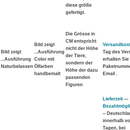
diese größe
gefertigt.
Die Grösse in
CM entspricht
Bild zeigt
Versandkos
nicht der Höhe
Bild zeigt
...Ausführung
Tag des Ver
der Tiere,
...Ausführung
Color mit
erhalten Sie
sondern der
Naturbelassen
Ölfarben
Paketnumme
Höhe der dazu
handbemalt
Email .
passenden
Figuren
Lieferzeit
---
Bezahlmögli
-- Deutschl
innerhalb vo
Tagen, bei