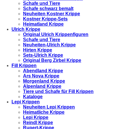
Schafe und Tiere
Schafe schwarz bemalt
Neuheiten Kostner Krippe
Kostner Krippe-Sets
Heimatland Krippe
Ulrich Krippe
Original Ulrich Krippenfiguren
Schafe und Tiere
Neuheiten-Ulrich Krippe
Hirten Krippe
Sets-Ulrich Krippe
Original Berg Zirbel Krippe
Fill Krippen
Abendland Krippe
Ars Nova Krippe
Morgenland Krippe
Alpenland Krippe
Tiere und Schafe für Fill Krippen
Kataloge
Lepi Krippen
Neuheiten Lepi Krippen
Heimatliche Krippe
Lepi Krippe
Reindl Krippe
Rupert-Krippe