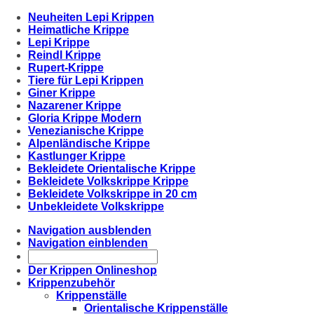
Neuheiten Lepi Krippen
Heimatliche Krippe
Lepi Krippe
Reindl Krippe
Rupert-Krippe
Tiere für Lepi Krippen
Giner Krippe
Nazarener Krippe
Gloria Krippe Modern
Venezianische Krippe
Alpenländische Krippe
Kastlunger Krippe
Bekleidete Orientalische Krippe
Bekleidete Volkskrippe Krippe
Bekleidete Volkskrippe in 20 cm
Unbekleidete Volkskrippe
Navigation ausblenden
Navigation einblenden
Der Krippen Onlineshop
Krippenzubehör
Krippenställe
Orientalische Krippenställe