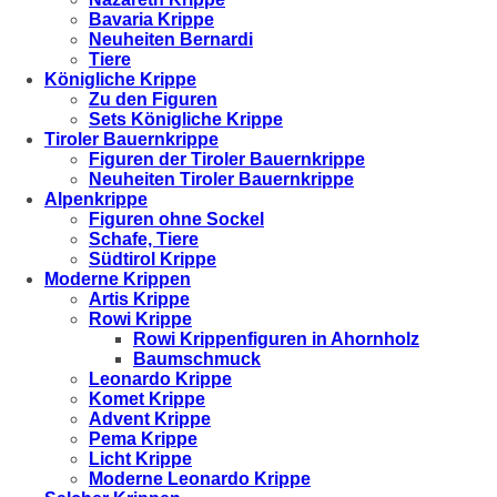
Bavaria Krippe
Neuheiten Bernardi
Tiere
Königliche Krippe
Zu den Figuren
Sets Königliche Krippe
Tiroler Bauernkrippe
Figuren der Tiroler Bauernkrippe
Neuheiten Tiroler Bauernkrippe
Alpenkrippe
Figuren ohne Sockel
Schafe, Tiere
Südtirol Krippe
Moderne Krippen
Artis Krippe
Rowi Krippe
Rowi Krippenfiguren in Ahornholz
Baumschmuck
Leonardo Krippe
Komet Krippe
Advent Krippe
Pema Krippe
Licht Krippe
Moderne Leonardo Krippe