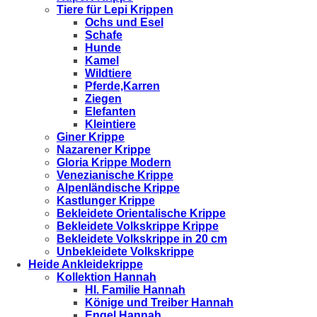
Tiere für Lepi Krippen
Ochs und Esel
Schafe
Hunde
Kamel
Wildtiere
Pferde,Karren
Ziegen
Elefanten
Kleintiere
Giner Krippe
Nazarener Krippe
Gloria Krippe Modern
Venezianische Krippe
Alpenländische Krippe
Kastlunger Krippe
Bekleidete Orientalische Krippe
Bekleidete Volkskrippe Krippe
Bekleidete Volkskrippe in 20 cm
Unbekleidete Volkskrippe
Heide Ankleidekrippe
Kollektion Hannah
Hl. Familie Hannah
Könige und Treiber Hannah
Engel Hannah