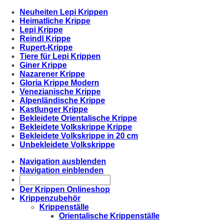
Neuheiten Lepi Krippen
Heimatliche Krippe
Lepi Krippe
Reindl Krippe
Rupert-Krippe
Tiere für Lepi Krippen
Giner Krippe
Nazarener Krippe
Gloria Krippe Modern
Venezianische Krippe
Alpenländische Krippe
Kastlunger Krippe
Bekleidete Orientalische Krippe
Bekleidete Volkskrippe Krippe
Bekleidete Volkskrippe in 20 cm
Unbekleidete Volkskrippe
Navigation ausblenden
Navigation einblenden
Der Krippen Onlineshop
Krippenzubehör
Krippenställe
Orientalische Krippenställe