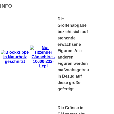
INFO
Die
Größenabgabe
bezieht sich auf
stehende
erwachsene
Figuren
. Alle
anderen
Figuren werden
maßstabsgetreu
in Bezug auf
diese größe
gefertigt.
Die Grösse in