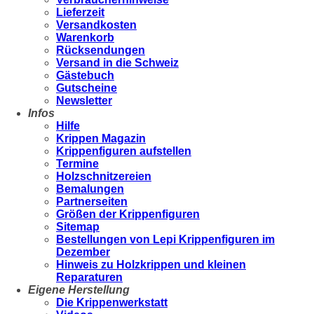
Lieferzeit
Versandkosten
Warenkorb
Rücksendungen
Versand in die Schweiz
Gästebuch
Gutscheine
Newsletter
Infos
Hilfe
Krippen Magazin
Krippenfiguren aufstellen
Termine
Holzschnitzereien
Bemalungen
Partnerseiten
Größen der Krippenfiguren
Sitemap
Bestellungen von Lepi Krippenfiguren im
Dezember
Hinweis zu Holzkrippen und kleinen
Reparaturen
Eigene Herstellung
Die Krippenwerkstatt