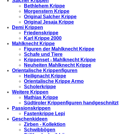
Salcher Krippen
Bethlehem Krippe
Morgenstern Krippe
Original Salcher Krippe
Original Jesaja Krippe
Demi Krippen
Friedenskrippe
Karl Krippe 2000
Mahlknecht Krippe
Figuren der Mahlknecht Krippe
Schafe und Tiere
Krippenset - Mahlknecht Krippe
Neuheiten Mahlknecht Krippe
Orientalische Krippenfiguren
Heilignacht Krippe
Orientalische Krippe Armo
Scholerkrippe
Weitere Krippen
Mathias Krippe
Südtiroler Krippenfiguren handgeschnitzt
Passionskrippen
Fastenkrippe Lepi
Geschenkideen
Zirben - Kollektion
Schwibbögen