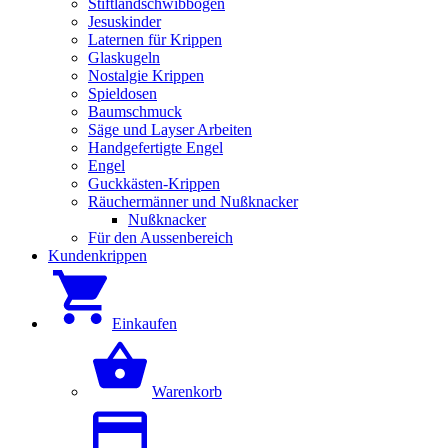
Stiftlandschwibbögen
Jesuskinder
Laternen für Krippen
Glaskugeln
Nostalgie Krippen
Spieldosen
Baumschmuck
Säge und Layser Arbeiten
Handgefertigte Engel
Engel
Guckkästen-Krippen
Räuchermänner und Nußknacker
Nußknacker
Für den Aussenbereich
Kundenkrippen
Einkaufen
Warenkorb