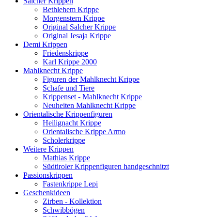
Salcher Krippen
Bethlehem Krippe
Morgenstern Krippe
Original Salcher Krippe
Original Jesaja Krippe
Demi Krippen
Friedenskrippe
Karl Krippe 2000
Mahlknecht Krippe
Figuren der Mahlknecht Krippe
Schafe und Tiere
Krippenset - Mahlknecht Krippe
Neuheiten Mahlknecht Krippe
Orientalische Krippenfiguren
Heilignacht Krippe
Orientalische Krippe Armo
Scholerkrippe
Weitere Krippen
Mathias Krippe
Südtiroler Krippenfiguren handgeschnitzt
Passionskrippen
Fastenkrippe Lepi
Geschenkideen
Zirben - Kollektion
Schwibbögen