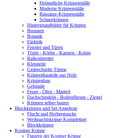
Heimatliche Krippenställe
Moderne Krippenställe
Bausätze-Krippenställe
Schneekrippen
Hintergrundbilder für Krippen
Brunnen
Botanik
Elektrik
Fenster und Türen
Töpfe - Körbe - Kannen - Krüge
Balkonbretter
Kleinteile
Gedrechselte Türme
Krippenbauteile aus Holz
Krippenbau
Gebäude
Feuer - Öfen - Marterl
Dachschindeln - Bodenfliesen - Ziegel
Krippen selber bauen
Blockkrippen und Set Angebote
Flucht und Herbergsuche
Weihnachtskrippe Komplettset
Blockkrippen
Kostner Krippe
Figuren der Kostner Krippe