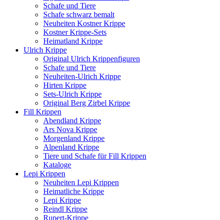
Schafe und Tiere
Schafe schwarz bemalt
Neuheiten Kostner Krippe
Kostner Krippe-Sets
Heimatland Krippe
Ulrich Krippe
Original Ulrich Krippenfiguren
Schafe und Tiere
Neuheiten-Ulrich Krippe
Hirten Krippe
Sets-Ulrich Krippe
Original Berg Zirbel Krippe
Fill Krippen
Abendland Krippe
Ars Nova Krippe
Morgenland Krippe
Alpenland Krippe
Tiere und Schafe für Fill Krippen
Kataloge
Lepi Krippen
Neuheiten Lepi Krippen
Heimatliche Krippe
Lepi Krippe
Reindl Krippe
Rupert-Krippe