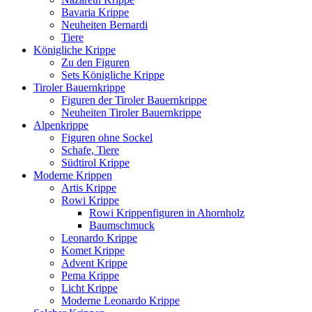
Bavaria Krippe
Neuheiten Bernardi
Tiere
Königliche Krippe
Zu den Figuren
Sets Königliche Krippe
Tiroler Bauernkrippe
Figuren der Tiroler Bauernkrippe
Neuheiten Tiroler Bauernkrippe
Alpenkrippe
Figuren ohne Sockel
Schafe, Tiere
Südtirol Krippe
Moderne Krippen
Artis Krippe
Rowi Krippe
Rowi Krippenfiguren in Ahornholz
Baumschmuck
Leonardo Krippe
Komet Krippe
Advent Krippe
Pema Krippe
Licht Krippe
Moderne Leonardo Krippe