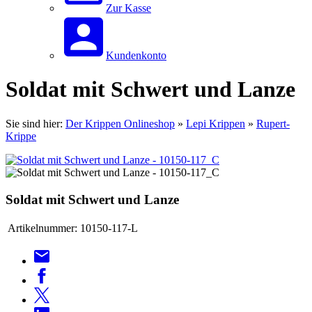
Zur Kasse
Kundenkonto
Soldat mit Schwert und Lanze
Sie sind hier:
Der Krippen Onlineshop
»
Lepi Krippen
»
Rupert-
Krippe
Soldat mit Schwert und Lanze
Artikelnummer:
10150-117-L