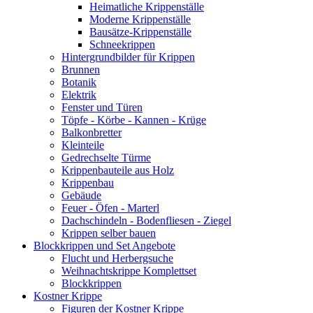
Heimatliche Krippenställe
Moderne Krippenställe
Bausätze-Krippenställe
Schneekrippen
Hintergrundbilder für Krippen
Brunnen
Botanik
Elektrik
Fenster und Türen
Töpfe - Körbe - Kannen - Krüge
Balkonbretter
Kleinteile
Gedrechselte Türme
Krippenbauteile aus Holz
Krippenbau
Gebäude
Feuer - Öfen - Marterl
Dachschindeln - Bodenfliesen - Ziegel
Krippen selber bauen
Blockkrippen und Set Angebote
Flucht und Herbergsuche
Weihnachtskrippe Komplettset
Blockkrippen
Kostner Krippe
Figuren der Kostner Krippe