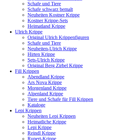
Schafe und Tiere
Schafe schwarz bemalt
Neuheiten Kostner Krippe
Kostner Krippe-Sets
Heimatland Krippe
Ulrich Krippe
Original Ulrich Krippenfiguren
Schafe und Tiere
Neuheiten-Ulrich Krippe
Hirten Krippe
Sets-Ulrich Krippe
Original Berg Zirbel Krippe
Fill Krippen
Abendland Krippe
Ars Nova Krippe
Morgenland Krippe
Alpenland Krippe
Tiere und Schafe für Fill Krippen
Kataloge
Lepi Krippen
Neuheiten Lepi Krippen
Heimatliche Krippe
Lepi Krippe
Reindl Krippe
Rupert-Krippe