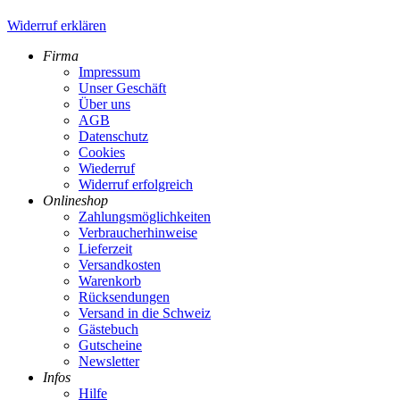
Widerruf erklären
Firma
Impressum
Unser Geschäft
Über uns
AGB
Datenschutz
Cookies
Wiederruf
Widerruf erfolgreich
Onlineshop
Zahlungsmöglichkeiten
Verbraucherhinweise
Lieferzeit
Versandkosten
Warenkorb
Rücksendungen
Versand in die Schweiz
Gästebuch
Gutscheine
Newsletter
Infos
Hilfe