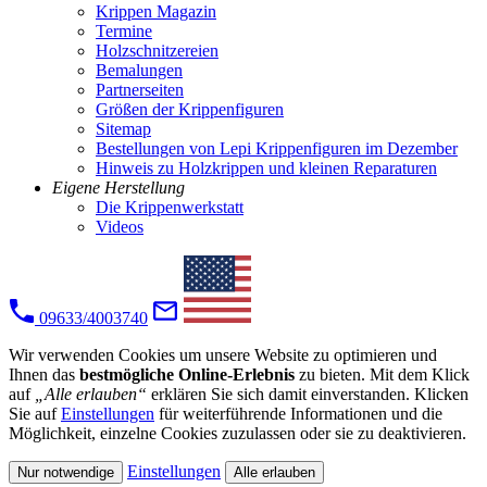
Krippen Magazin
Termine
Holzschnitzereien
Bemalungen
Partnerseiten
Größen der Krippenfiguren
Sitemap
Bestellungen von Lepi Krippenfiguren im Dezember
Hinweis zu Holzkrippen und kleinen Reparaturen
Eigene Herstellung
Die Krippenwerkstatt
Videos
09633/4003740
Wir verwenden Cookies um unsere Website zu optimieren und
Ihnen das
bestmögliche Online-Erlebnis
zu bieten. Mit dem Klick
auf
„Alle erlauben“
erklären Sie sich damit einverstanden. Klicken
Sie auf
Einstellungen
für weiterführende Informationen und die
Möglichkeit, einzelne Cookies zuzulassen oder sie zu deaktivieren.
Einstellungen
Nur notwendige
Alle erlauben