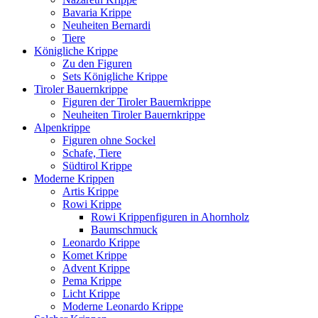
Bavaria Krippe
Neuheiten Bernardi
Tiere
Königliche Krippe
Zu den Figuren
Sets Königliche Krippe
Tiroler Bauernkrippe
Figuren der Tiroler Bauernkrippe
Neuheiten Tiroler Bauernkrippe
Alpenkrippe
Figuren ohne Sockel
Schafe, Tiere
Südtirol Krippe
Moderne Krippen
Artis Krippe
Rowi Krippe
Rowi Krippenfiguren in Ahornholz
Baumschmuck
Leonardo Krippe
Komet Krippe
Advent Krippe
Pema Krippe
Licht Krippe
Moderne Leonardo Krippe