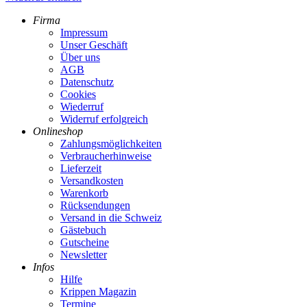
Firma
Impressum
Unser Geschäft
Über uns
AGB
Datenschutz
Cookies
Wiederruf
Widerruf erfolgreich
Onlineshop
Zahlungsmöglichkeiten
Verbraucherhinweise
Lieferzeit
Versandkosten
Warenkorb
Rücksendungen
Versand in die Schweiz
Gästebuch
Gutscheine
Newsletter
Infos
Hilfe
Krippen Magazin
Termine