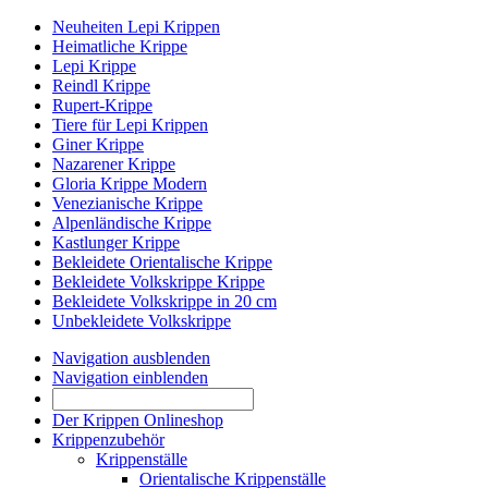
Neuheiten Lepi Krippen
Heimatliche Krippe
Lepi Krippe
Reindl Krippe
Rupert-Krippe
Tiere für Lepi Krippen
Giner Krippe
Nazarener Krippe
Gloria Krippe Modern
Venezianische Krippe
Alpenländische Krippe
Kastlunger Krippe
Bekleidete Orientalische Krippe
Bekleidete Volkskrippe Krippe
Bekleidete Volkskrippe in 20 cm
Unbekleidete Volkskrippe
Navigation ausblenden
Navigation einblenden
Der Krippen Onlineshop
Krippenzubehör
Krippenställe
Orientalische Krippenställe