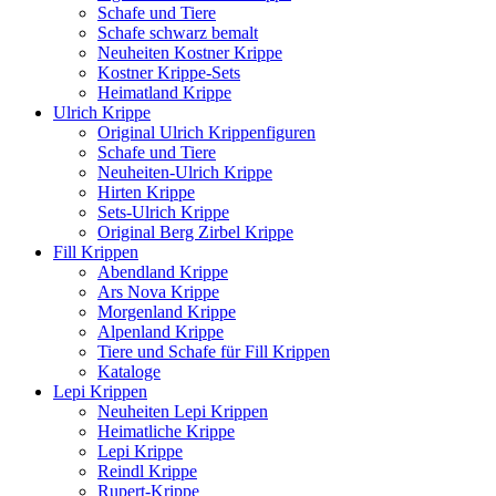
Schafe und Tiere
Schafe schwarz bemalt
Neuheiten Kostner Krippe
Kostner Krippe-Sets
Heimatland Krippe
Ulrich Krippe
Original Ulrich Krippenfiguren
Schafe und Tiere
Neuheiten-Ulrich Krippe
Hirten Krippe
Sets-Ulrich Krippe
Original Berg Zirbel Krippe
Fill Krippen
Abendland Krippe
Ars Nova Krippe
Morgenland Krippe
Alpenland Krippe
Tiere und Schafe für Fill Krippen
Kataloge
Lepi Krippen
Neuheiten Lepi Krippen
Heimatliche Krippe
Lepi Krippe
Reindl Krippe
Rupert-Krippe