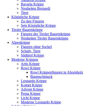
Bavaria Krippe
Neuheiten Bernardi
Tiere
Königliche Krippe
Zu den Figuren
Sets Königliche Krippe
Tiroler Bauernkrippe
Figuren der Tiroler Bauernkrippe
Neuheiten Tiroler Bauernkrippe
Alpenkrippe
Figuren ohne Sockel
Schafe, Tiere
Südtirol Krippe
Moderne Krippen
Artis Krippe
Rowi Krippe
Rowi Krippenfiguren in Ahornholz
Baumschmuck
Leonardo Krippe
Komet Krippe
Advent Krippe
Pema Krippe
Licht Krippe
Moderne Leonardo Krippe