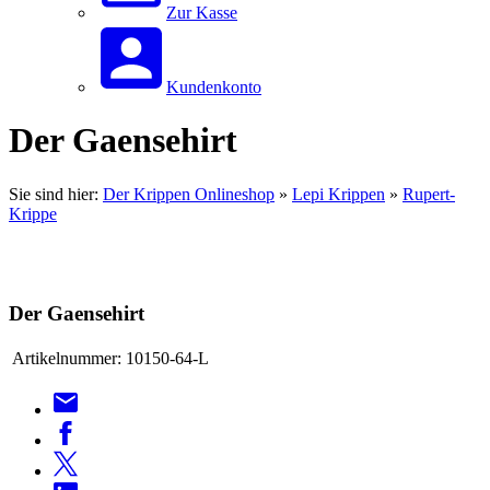
Zur Kasse
Kundenkonto
Der Gaensehirt
Sie sind hier:
Der Krippen Onlineshop
»
Lepi Krippen
»
Rupert-
Krippe
Der Gaensehirt
Artikelnummer:
10150-64-L