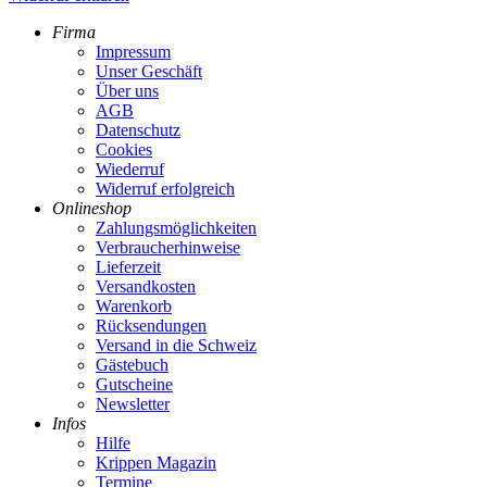
Firma
Impressum
Unser Geschäft
Über uns
AGB
Datenschutz
Cookies
Wiederruf
Widerruf erfolgreich
Onlineshop
Zahlungsmöglichkeiten
Verbraucherhinweise
Lieferzeit
Versandkosten
Warenkorb
Rücksendungen
Versand in die Schweiz
Gästebuch
Gutscheine
Newsletter
Infos
Hilfe
Krippen Magazin
Termine