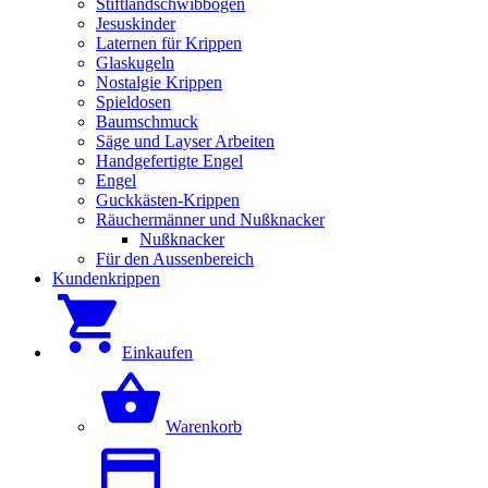
Stiftlandschwibbögen
Jesuskinder
Laternen für Krippen
Glaskugeln
Nostalgie Krippen
Spieldosen
Baumschmuck
Säge und Layser Arbeiten
Handgefertigte Engel
Engel
Guckkästen-Krippen
Räuchermänner und Nußknacker
Nußknacker
Für den Aussenbereich
Kundenkrippen
Einkaufen
Warenkorb