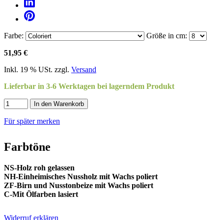
Farbe:
Größe in cm:
51,95 €
Inkl. 19 % USt. zzgl.
Versand
Lieferbar in 3-6 Werktagen bei lagerndem Produkt
In den Warenkorb
Für später merken
Farbtöne
NS-Holz roh gelassen
NH-Einheimisches Nussholz mit Wachs poliert
ZF-Birn und Nusstonbeize mit Wachs poliert
C-Mit Ölfarben lasiert
Widerruf erklären