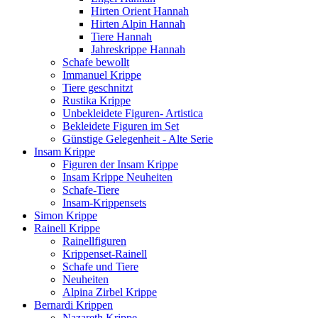
Hirten Orient Hannah
Hirten Alpin Hannah
Tiere Hannah
Jahreskrippe Hannah
Schafe bewollt
Immanuel Krippe
Tiere geschnitzt
Rustika Krippe
Unbekleidete Figuren- Artistica
Bekleidete Figuren im Set
Günstige Gelegenheit - Alte Serie
Insam Krippe
Figuren der Insam Krippe
Insam Krippe Neuheiten
Schafe-Tiere
Insam-Krippensets
Simon Krippe
Rainell Krippe
Rainellfiguren
Krippenset-Rainell
Schafe und Tiere
Neuheiten
Alpina Zirbel Krippe
Bernardi Krippen
Nazareth Krippe