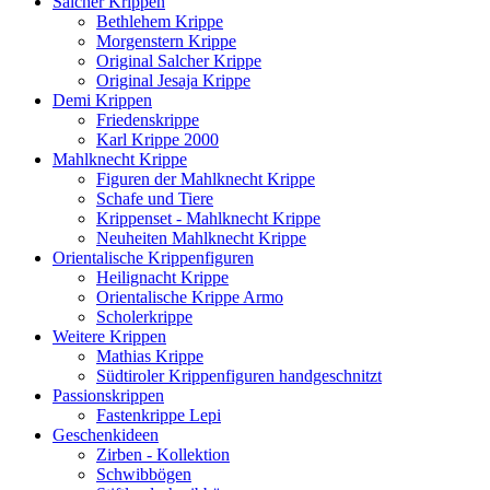
Salcher Krippen
Bethlehem Krippe
Morgenstern Krippe
Original Salcher Krippe
Original Jesaja Krippe
Demi Krippen
Friedenskrippe
Karl Krippe 2000
Mahlknecht Krippe
Figuren der Mahlknecht Krippe
Schafe und Tiere
Krippenset - Mahlknecht Krippe
Neuheiten Mahlknecht Krippe
Orientalische Krippenfiguren
Heilignacht Krippe
Orientalische Krippe Armo
Scholerkrippe
Weitere Krippen
Mathias Krippe
Südtiroler Krippenfiguren handgeschnitzt
Passionskrippen
Fastenkrippe Lepi
Geschenkideen
Zirben - Kollektion
Schwibbögen