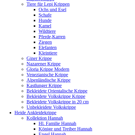
Tiere für Lepi Krippen
Ochs und Esel
Schafe
Hunde
Kamel
Wildtiere
Pferde,Karren
Ziegen
Elefanten
Kleintiere
Giner Krippe
Nazarener Krippe
Gloria Krippe Modern
Venezianische Krippe
Alpenländische Krippe
Kastlunger Krippe
Bekleidete Orientalische Krippe
Bekleidete Volkskrippe Krippe
Bekleidete Volkskrippe in 20 cm
Unbekleidete Volkskrippe
Heide Ankleidekrippe
Kollektion Hannah
Hl. Familie Hannah
Könige und Treiber Hannah
Engel Hannah