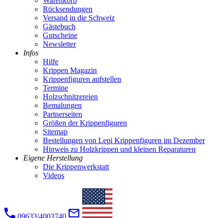
Warenkorb
Rücksendungen
Versand in die Schweiz
Gästebuch
Gutscheine
Newsletter
Infos
Hilfe
Krippen Magazin
Krippenfiguren aufstellen
Termine
Holzschnitzereien
Bemalungen
Partnerseiten
Größen der Krippenfiguren
Sitemap
Bestellungen von Lepi Krippenfiguren im Dezember
Hinweis zu Holzkrippen und kleinen Reparaturen
Eigene Herstellung
Die Krippenwerkstatt
Videos
09633/4003740