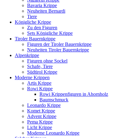
Bavaria Krippe
Neuheiten Bernardi
Tiere
Königliche Krippe
Zu den Figuren
Sets Königliche Krippe
Tiroler Bauernkrippe
Figuren der Tiroler Bauernkrippe
Neuheiten Tiroler Bauernkrippe
Alpenkrippe
Figuren ohne Sockel
Schafe, Tiere
Südtirol Krippe
Moderne Krippen
Artis Krippe
Rowi Krippe
Rowi Krippenfiguren in Ahornholz
Baumschmuck
Leonardo Krippe
Komet Krippe
Advent Krippe
Pema Krippe
Licht Krippe
Moderne Leonardo Krippe