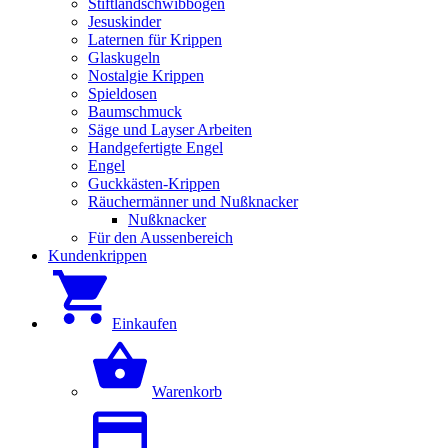
Stiftlandschwibbögen
Jesuskinder
Laternen für Krippen
Glaskugeln
Nostalgie Krippen
Spieldosen
Baumschmuck
Säge und Layser Arbeiten
Handgefertigte Engel
Engel
Guckkästen-Krippen
Räuchermänner und Nußknacker
Nußknacker
Für den Aussenbereich
Kundenkrippen
Einkaufen
Warenkorb