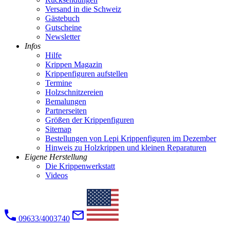
Versand in die Schweiz
Gästebuch
Gutscheine
Newsletter
Infos
Hilfe
Krippen Magazin
Krippenfiguren aufstellen
Termine
Holzschnitzereien
Bemalungen
Partnerseiten
Größen der Krippenfiguren
Sitemap
Bestellungen von Lepi Krippenfiguren im Dezember
Hinweis zu Holzkrippen und kleinen Reparaturen
Eigene Herstellung
Die Krippenwerkstatt
Videos
09633/4003740