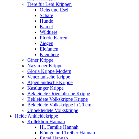
Tiere für Lepi Krippen
Ochs und Esel
Schafe
Hunde
Kamel
Wildtiere
Pferde,Karren
Ziegen
Elefanten
Kleintiere
Giner Krippe
Nazarener Krippe
Gloria Krippe Modern
Venezianische Krippe
Alpenländische Krippe
Kastlunger Krippe
Bekleidete Orientalische Krippe
Bekleidete Volkskrippe Krippe
Bekleidete Volkskrippe in 20 cm
Unbekleidete Volkskrippe
Heide Ankleidekrippe
Kollektion Hannah
Hl. Familie Hannah
Könige und Treiber Hannah
Engel Hannah