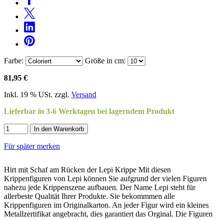
Farbe:
Größe in cm:
81,95 €
Inkl. 19 % USt. zzgl.
Versand
Lieferbar in 3-6 Werktagen bei lagerndem Produkt
In den Warenkorb
Für später merken
Hirt mit Schaf am Rücken der Lepi Krippe Mit diesen
Krippenfiguren von Lepi können Sie aufgrund der vielen Figuren
nahezu jede Krippenszene aufbauen. Der Name Lepi steht für
allerbeste Qualität Ihrer Produkte. Sie bekommmen alle
Krippenfiguren im Originalkarton. An jeder Figur wird ein kleines
Metallzertifikat angebracht, dies garantiert das Orginal. Die Figuren