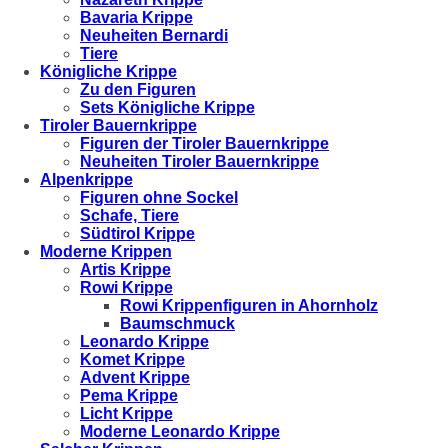
Bavaria Krippe
Neuheiten Bernardi
Tiere
Königliche Krippe
Zu den Figuren
Sets Königliche Krippe
Tiroler Bauernkrippe
Figuren der Tiroler Bauernkrippe
Neuheiten Tiroler Bauernkrippe
Alpenkrippe
Figuren ohne Sockel
Schafe, Tiere
Südtirol Krippe
Moderne Krippen
Artis Krippe
Rowi Krippe
Rowi Krippenfiguren in Ahornholz
Baumschmuck
Leonardo Krippe
Komet Krippe
Advent Krippe
Pema Krippe
Licht Krippe
Moderne Leonardo Krippe