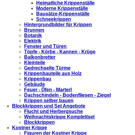
Heimatliche Krippenställe
Moderne Krippenställe
Bausätze-Krippenställe
Schneekrippen
Hintergrundbilder für Krippen
Brunnen
Botanik
Elektrik
Fenster und Türen
Töpfe - Körbe - Kannen - Krüge
Balkonbretter
Kleinteile
Gedrechselte Türme
Krippenbauteile aus Holz
Krippenbau
Gebäude
Feuer - Öfen - Marterl
Dachschindeln - Bodenfliesen - Ziegel
Krippen selber bauen
Blockkrippen und Set Angebote
Flucht und Herbergsuche
Weihnachtskrippe Komplettset
Blockkrippen
Kostner Krippe
Figuren der Kostner Krippe