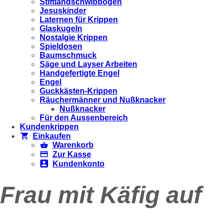
Stiftlandschwibbögen
Jesuskinder
Laternen für Krippen
Glaskugeln
Nostalgie Krippen
Spieldosen
Baumschmuck
Säge und Layser Arbeiten
Handgefertigte Engel
Engel
Guckkästen-Krippen
Räuchermänner und Nußknacker
Nußknacker
Für den Aussenbereich
Kundenkrippen
Einkaufen
Warenkorb
Zur Kasse
Kundenkonto
Frau mit Käfig auf