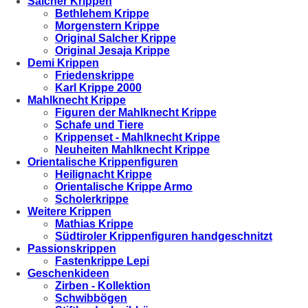
Salcher Krippen
Bethlehem Krippe
Morgenstern Krippe
Original Salcher Krippe
Original Jesaja Krippe
Demi Krippen
Friedenskrippe
Karl Krippe 2000
Mahlknecht Krippe
Figuren der Mahlknecht Krippe
Schafe und Tiere
Krippenset - Mahlknecht Krippe
Neuheiten Mahlknecht Krippe
Orientalische Krippenfiguren
Heilignacht Krippe
Orientalische Krippe Armo
Scholerkrippe
Weitere Krippen
Mathias Krippe
Südtiroler Krippenfiguren handgeschnitzt
Passionskrippen
Fastenkrippe Lepi
Geschenkideen
Zirben - Kollektion
Schwibbögen