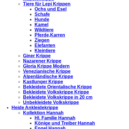
Tiere für Lepi Krippen
Ochs und Esel
Schafe
Hunde
Kamel
Wildtiere
Pferde,Karren
Ziegen
Elefanten
Kleintiere
Giner Krippe
Nazarener Krippe
Gloria Krippe Modern
Venezianische Krippe
Alpenländische Krippe
Kastlunger Krippe
Bekleidete Orientalische Krippe
Bekleidete Volkskrippe Krippe
Bekleidete Volkskrippe in 20 cm
Unbekleidete Volkskrippe
Heide Ankleidekrippe
Kollektion Hannah
Hl. Familie Hannah
Könige und Treiber Hannah
Engel Hannah