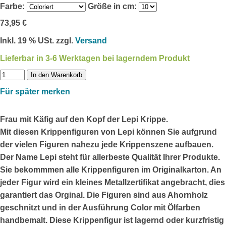
Farbe:
Größe in cm:
73,95 €
Inkl. 19 % USt. zzgl.
Versand
Lieferbar in 3-6 Werktagen bei lagerndem Produkt
In den Warenkorb
Für später merken
Frau mit Käfig auf den Kopf der Lepi Krippe.
Mit diesen Krippenfiguren von Lepi können Sie aufgrund
der vielen Figuren nahezu jede Krippenszene aufbauen.
Der Name Lepi steht für allerbeste Qualität Ihrer Produkte.
Sie bekommmen alle Krippenfiguren im Originalkarton. An
jeder Figur wird ein kleines Metallzertifikat angebracht, dies
garantiert das Orginal. Die Figuren sind aus Ahornholz
geschnitzt und in der Ausführung Color mit Ölfarben
handbemalt. Diese Krippenfigur ist lagernd oder kurzfristig