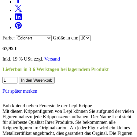
Farbe:
Größe in cm:
67,95 €
Inkl. 19 % USt. zzgl.
Versand
Lieferbar in 3-6 Werktagen bei lagerndem Produkt
In den Warenkorb
Für später merken
Bub kniend neben Feuerstelle der Lepi Krippe.
Mit diesen Krippenfiguren von Lepi können Sie aufgrund der vielen
Figuren nahezu jede Krippenszene aufbauen. Der Name Lepi steht
für allerbeste Qualität Ihrer Produkte. Sie bekommmen alle
Krippenfiguren im Originalkarton. An jeder Figur wird ein kleines
Metallzertifikat angebracht, dies garantiert das Orginal. Die Figuren