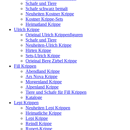
Schafe und Tiere
Schafe schwarz bemalt
Neuheiten Kostner Krippe
Kostner Krippe-Sets
Heimatland Krippe
Ulrich Krippe
Original Ulrich Krippenfiguren
Schafe und Tiere
Neuheiten-Ulrich Krippe
Hirten Krippe
Sets-Ulrich Krippe
Original Berg Zirbel Krippe
Fill Krippen
Abendland Krippe
Ars Nova Krippe
Morgenland Krippe
Alpenland Krippe
Tiere und Schafe für Fill Krippen
Kataloge
Lepi Krippen
Neuheiten Lepi Krippen
Heimatliche Krippe
Lepi Krippe
Reindl Krippe
Rupert-Krippe