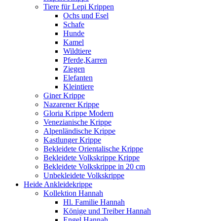
Tiere für Lepi Krippen
Ochs und Esel
Schafe
Hunde
Kamel
Wildtiere
Pferde,Karren
Ziegen
Elefanten
Kleintiere
Giner Krippe
Nazarener Krippe
Gloria Krippe Modern
Venezianische Krippe
Alpenländische Krippe
Kastlunger Krippe
Bekleidete Orientalische Krippe
Bekleidete Volkskrippe Krippe
Bekleidete Volkskrippe in 20 cm
Unbekleidete Volkskrippe
Heide Ankleidekrippe
Kollektion Hannah
Hl. Familie Hannah
Könige und Treiber Hannah
Engel Hannah