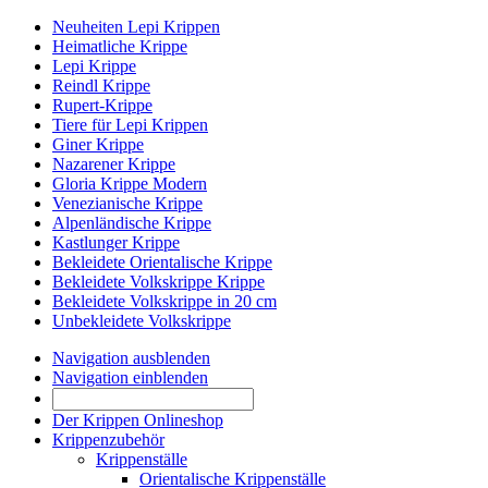
Neuheiten Lepi Krippen
Heimatliche Krippe
Lepi Krippe
Reindl Krippe
Rupert-Krippe
Tiere für Lepi Krippen
Giner Krippe
Nazarener Krippe
Gloria Krippe Modern
Venezianische Krippe
Alpenländische Krippe
Kastlunger Krippe
Bekleidete Orientalische Krippe
Bekleidete Volkskrippe Krippe
Bekleidete Volkskrippe in 20 cm
Unbekleidete Volkskrippe
Navigation ausblenden
Navigation einblenden
Der Krippen Onlineshop
Krippenzubehör
Krippenställe
Orientalische Krippenställe