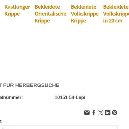
Kastlunger
Bekleidete
Bekleidete
Bekleidete
Krippe
Orientalische
Volkskrippe
Volkskripp
Krippe
Krippe
in 20 cm
T FÜR HERBERGSUCHE
kelnummer:
10151-54-Lepi
e: