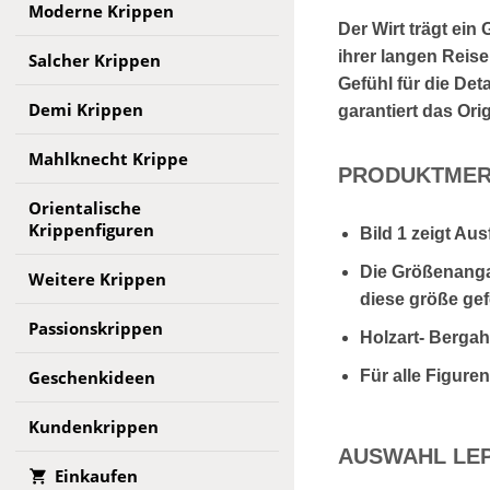
Moderne Krippen
Der Wirt trägt ein
ihrer langen Reise
Salcher Krippen
Gefühl für die Det
Demi Krippen
garantiert das Orig
Mahlknecht Krippe
PRODUKTMER
Orientalische
Krippenfiguren
Bild 1 zeigt Au
Die Größenanga
Weitere Krippen
diese größe gefe
Passionskrippen
Holzart- Berga
Geschenkideen
Für alle Figure
Kundenkrippen
AUSWAHL LEP
Einkaufen