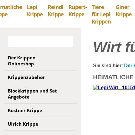
matliche
Lepi
Reindl
Rupert-
Tiere
Giner
ppe
Krippe
Krippe
Krippe
für Lepi
Krippe
Krippen
Wirt 
Der Krippen
Onlineshop
Sie sind hier:
Der 
HEIMATLICHE
Krippenzubehör
Blockkrippen und Set
Angebote
Kostner Krippe
Ulrich Krippe