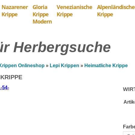
Nazarener
Gloria
Venezianische
Alpenländische
Krippe
Krippe
Krippe
Krippe
Modern
für Herbergsuche
Krippen Onlineshop
»
Lepi Krippen
»
Heimatliche Krippe
 KRIPPE
WIR
Arti
Farb