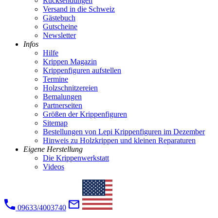
Rücksendungen
Versand in die Schweiz
Gästebuch
Gutscheine
Newsletter
Infos
Hilfe
Krippen Magazin
Krippenfiguren aufstellen
Termine
Holzschnitzereien
Bemalungen
Partnerseiten
Größen der Krippenfiguren
Sitemap
Bestellungen von Lepi Krippenfiguren im Dezember
Hinweis zu Holzkrippen und kleinen Reparaturen
Eigene Herstellung
Die Krippenwerkstatt
Videos
09633/4003740