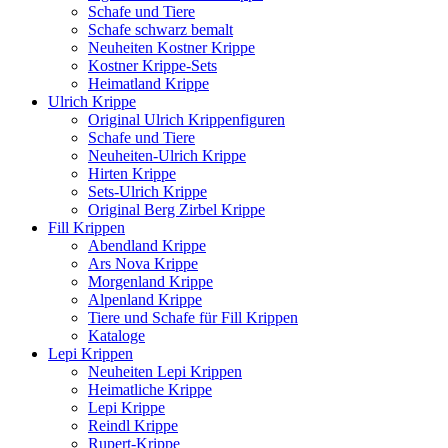
Schafe und Tiere
Schafe schwarz bemalt
Neuheiten Kostner Krippe
Kostner Krippe-Sets
Heimatland Krippe
Ulrich Krippe
Original Ulrich Krippenfiguren
Schafe und Tiere
Neuheiten-Ulrich Krippe
Hirten Krippe
Sets-Ulrich Krippe
Original Berg Zirbel Krippe
Fill Krippen
Abendland Krippe
Ars Nova Krippe
Morgenland Krippe
Alpenland Krippe
Tiere und Schafe für Fill Krippen
Kataloge
Lepi Krippen
Neuheiten Lepi Krippen
Heimatliche Krippe
Lepi Krippe
Reindl Krippe
Rupert-Krippe