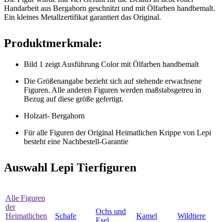
Handarbeit aus Bergahorn geschnitzt und mit Ölfarben handbemalt.
Ein kleines Metallzertifikat garantiert das Original.
Produktmerkmale:
Bild 1 zeigt Ausführung Color mit Ölfarben handbemalt
Die Größenangabe bezieht sich auf stehende erwachsene
Figuren. Alle anderen Figuren werden maßstabsgetreu in
Bezug auf diese größe gefertigt.
Holzart- Bergahorn
Für alle Figuren der Original Heimatlichen Krippe von Lepi
besteht eine Nachbestell-Garantie
Auswahl Lepi Tierfiguren
Alle Figuren
der
Ochs und
Heimatlichen
Schafe
Kamel
Wildtiere
Esel