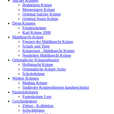
Salcher Krippen
Bethlehem Krippe
Morgenstern Krippe
Original Salcher Krippe
Original Jesaja Krippe
Demi Krippen
Friedenskrippe
Karl Krippe 2000
Mahlknecht Krippe
Figuren der Mahlknecht Krippe
Schafe und Tiere
Krippenset - Mahlknecht Krippe
Neuheiten Mahlknecht Krippe
Orientalische Krippenfiguren
Heilignacht Krippe
Orientalische Krippe Armo
Scholerkrippe
Weitere Krippen
Mathias Krippe
Südtiroler Krippenfiguren handgeschnitzt
Passionskrippen
Fastenkrippe Lepi
Geschenkideen
Zirben - Kollektion
Schwibbögen