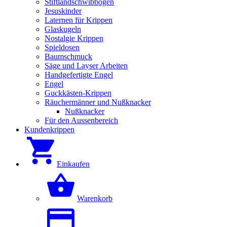
Stiftlandschwibbögen
Jesuskinder
Laternen für Krippen
Glaskugeln
Nostalgie Krippen
Spieldosen
Baumschmuck
Säge und Layser Arbeiten
Handgefertigte Engel
Engel
Guckkästen-Krippen
Räuchermänner und Nußknacker
Nußknacker
Für den Aussenbereich
Kundenkrippen
Einkaufen
Warenkorb