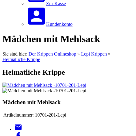
Zur Kasse
Kundenkonto
Mädchen mit Mehlsack
Sie sind hier:
Der Krippen Onlineshop
»
Lepi Krippen
»
Heimatliche Krippe
Heimatliche Krippe
Mädchen mit Mehlsack
Artikelnummer:
10701-201-Lepi