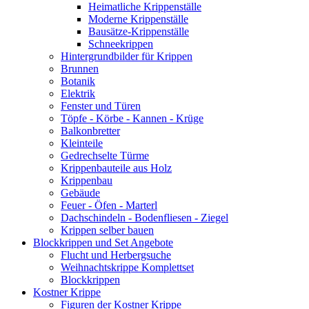
Heimatliche Krippenställe
Moderne Krippenställe
Bausätze-Krippenställe
Schneekrippen
Hintergrundbilder für Krippen
Brunnen
Botanik
Elektrik
Fenster und Türen
Töpfe - Körbe - Kannen - Krüge
Balkonbretter
Kleinteile
Gedrechselte Türme
Krippenbauteile aus Holz
Krippenbau
Gebäude
Feuer - Öfen - Marterl
Dachschindeln - Bodenfliesen - Ziegel
Krippen selber bauen
Blockkrippen und Set Angebote
Flucht und Herbergsuche
Weihnachtskrippe Komplettset
Blockkrippen
Kostner Krippe
Figuren der Kostner Krippe