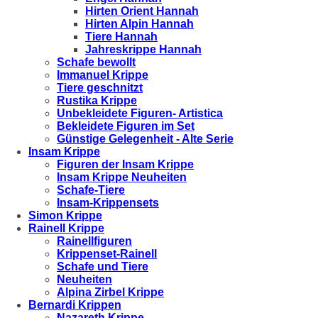
Hirten Orient Hannah
Hirten Alpin Hannah
Tiere Hannah
Jahreskrippe Hannah
Schafe bewollt
Immanuel Krippe
Tiere geschnitzt
Rustika Krippe
Unbekleidete Figuren- Artistica
Bekleidete Figuren im Set
Günstige Gelegenheit - Alte Serie
Insam Krippe
Figuren der Insam Krippe
Insam Krippe Neuheiten
Schafe-Tiere
Insam-Krippensets
Simon Krippe
Rainell Krippe
Rainellfiguren
Krippenset-Rainell
Schafe und Tiere
Neuheiten
Alpina Zirbel Krippe
Bernardi Krippen
Nazareth Krippe