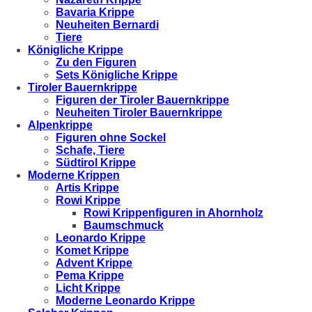
Bavaria Krippe
Neuheiten Bernardi
Tiere
Königliche Krippe
Zu den Figuren
Sets Königliche Krippe
Tiroler Bauernkrippe
Figuren der Tiroler Bauernkrippe
Neuheiten Tiroler Bauernkrippe
Alpenkrippe
Figuren ohne Sockel
Schafe, Tiere
Südtirol Krippe
Moderne Krippen
Artis Krippe
Rowi Krippe
Rowi Krippenfiguren in Ahornholz
Baumschmuck
Leonardo Krippe
Komet Krippe
Advent Krippe
Pema Krippe
Licht Krippe
Moderne Leonardo Krippe