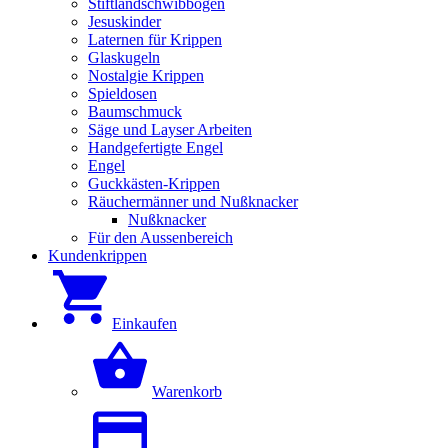
Stiftlandschwibbögen
Jesuskinder
Laternen für Krippen
Glaskugeln
Nostalgie Krippen
Spieldosen
Baumschmuck
Säge und Layser Arbeiten
Handgefertigte Engel
Engel
Guckkästen-Krippen
Räuchermänner und Nußknacker
Nußknacker
Für den Aussenbereich
Kundenkrippen
Einkaufen
Warenkorb