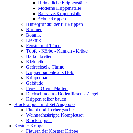
Heimatliche Krippenställe
Moderne Krippenställe
Bausätze-Krippenställe
Schneekrippen
Hintergrundbilder für Krippen
Brunnen
Botanik
Elektrik
Fenster und Türen
Töpfe - Körbe - Kannen - Krüge
Balkonbretter
Kleinteile
Gedrechselte Türme
Krippenbauteile aus Holz
Krippenbau
Gebäude
Feuer - Öfen - Marterl
Dachschindeln - Bodenfliesen - Ziegel
Krippen selber bauen
Blockkrippen und Set Angebote
Flucht und Herbergsuche
Weihnachtskrippe Komplettset
Blockkrippen
Kostner Krippe
Figuren der Kostner Krippe