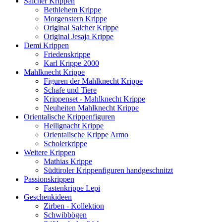
Salcher Krippen
Bethlehem Krippe
Morgenstern Krippe
Original Salcher Krippe
Original Jesaja Krippe
Demi Krippen
Friedenskrippe
Karl Krippe 2000
Mahlknecht Krippe
Figuren der Mahlknecht Krippe
Schafe und Tiere
Krippenset - Mahlknecht Krippe
Neuheiten Mahlknecht Krippe
Orientalische Krippenfiguren
Heilignacht Krippe
Orientalische Krippe Armo
Scholerkrippe
Weitere Krippen
Mathias Krippe
Südtiroler Krippenfiguren handgeschnitzt
Passionskrippen
Fastenkrippe Lepi
Geschenkideen
Zirben - Kollektion
Schwibbögen