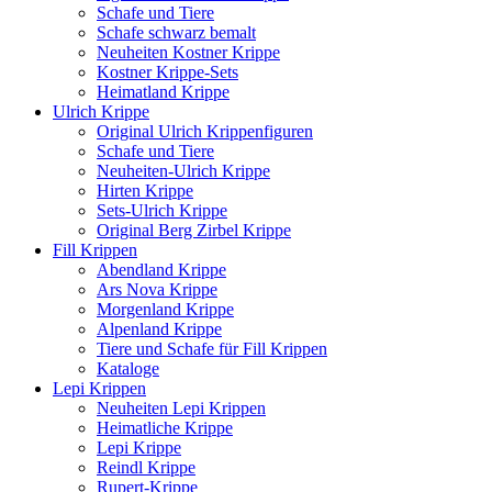
Schafe und Tiere
Schafe schwarz bemalt
Neuheiten Kostner Krippe
Kostner Krippe-Sets
Heimatland Krippe
Ulrich Krippe
Original Ulrich Krippenfiguren
Schafe und Tiere
Neuheiten-Ulrich Krippe
Hirten Krippe
Sets-Ulrich Krippe
Original Berg Zirbel Krippe
Fill Krippen
Abendland Krippe
Ars Nova Krippe
Morgenland Krippe
Alpenland Krippe
Tiere und Schafe für Fill Krippen
Kataloge
Lepi Krippen
Neuheiten Lepi Krippen
Heimatliche Krippe
Lepi Krippe
Reindl Krippe
Rupert-Krippe