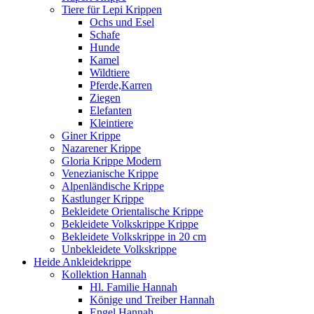
Tiere für Lepi Krippen
Ochs und Esel
Schafe
Hunde
Kamel
Wildtiere
Pferde,Karren
Ziegen
Elefanten
Kleintiere
Giner Krippe
Nazarener Krippe
Gloria Krippe Modern
Venezianische Krippe
Alpenländische Krippe
Kastlunger Krippe
Bekleidete Orientalische Krippe
Bekleidete Volkskrippe Krippe
Bekleidete Volkskrippe in 20 cm
Unbekleidete Volkskrippe
Heide Ankleidekrippe
Kollektion Hannah
Hl. Familie Hannah
Könige und Treiber Hannah
Engel Hannah