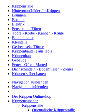
Krippenställe
Hintergrundbilder für Krippen
Brunnen
Botanik
Elektrik
Fenster und Türen
Töpfe - Körbe - Kannen - Krüge
Balkonbretter
Kleinteile
Gedrechselte Türme
Krippenbauteile aus Holz
Krippenbau
Gebäude
Feuer - Öfen - Marterl
Dachschindeln - Bodenfliesen - Ziegel
Krippen selber bauen
Navigation ausblenden
Navigation einblenden
Der Krippen Onlineshop
Krippenzubehör
Krippenställe
Orientalische Krippenställe