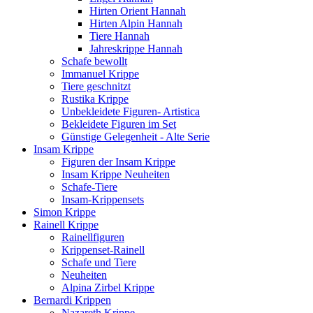
Hirten Orient Hannah
Hirten Alpin Hannah
Tiere Hannah
Jahreskrippe Hannah
Schafe bewollt
Immanuel Krippe
Tiere geschnitzt
Rustika Krippe
Unbekleidete Figuren- Artistica
Bekleidete Figuren im Set
Günstige Gelegenheit - Alte Serie
Insam Krippe
Figuren der Insam Krippe
Insam Krippe Neuheiten
Schafe-Tiere
Insam-Krippensets
Simon Krippe
Rainell Krippe
Rainellfiguren
Krippenset-Rainell
Schafe und Tiere
Neuheiten
Alpina Zirbel Krippe
Bernardi Krippen
Nazareth Krippe