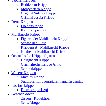
Salcher Krippen
Bethlehem Krippe
Morgenstern Krippe
Original Salcher Krippe
Original Jesaja Krippe
Demi Krippen
Friedenskrippe
Karl Krippe 2000
Mahlknecht Krippe
Figuren der Mahlknecht Krippe
Schafe und Tiere
Krippenset - Mahlknecht Krippe
Neuheiten Mahlknecht Krippe
Orientalische Krippenfiguren
Heilignacht Krippe
Orientalische Krippe Armo
Scholerkrippe
Weitere Krippen
Mathias Krippe
Südtiroler Krippenfiguren handgeschnitzt
Passionskrippen
Fastenkrippe Lepi
Geschenkideen
Zirben - Kollektion
Schwibbögen