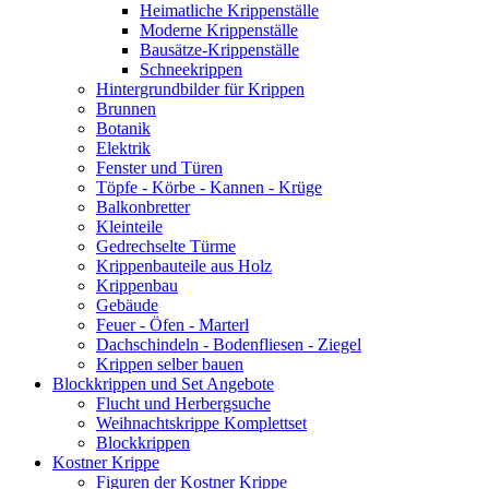
Heimatliche Krippenställe
Moderne Krippenställe
Bausätze-Krippenställe
Schneekrippen
Hintergrundbilder für Krippen
Brunnen
Botanik
Elektrik
Fenster und Türen
Töpfe - Körbe - Kannen - Krüge
Balkonbretter
Kleinteile
Gedrechselte Türme
Krippenbauteile aus Holz
Krippenbau
Gebäude
Feuer - Öfen - Marterl
Dachschindeln - Bodenfliesen - Ziegel
Krippen selber bauen
Blockkrippen und Set Angebote
Flucht und Herbergsuche
Weihnachtskrippe Komplettset
Blockkrippen
Kostner Krippe
Figuren der Kostner Krippe