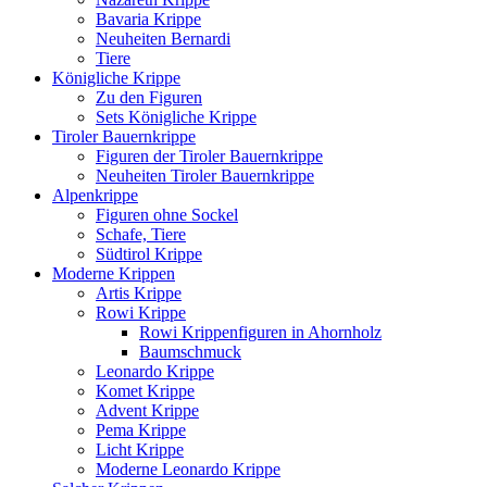
Bavaria Krippe
Neuheiten Bernardi
Tiere
Königliche Krippe
Zu den Figuren
Sets Königliche Krippe
Tiroler Bauernkrippe
Figuren der Tiroler Bauernkrippe
Neuheiten Tiroler Bauernkrippe
Alpenkrippe
Figuren ohne Sockel
Schafe, Tiere
Südtirol Krippe
Moderne Krippen
Artis Krippe
Rowi Krippe
Rowi Krippenfiguren in Ahornholz
Baumschmuck
Leonardo Krippe
Komet Krippe
Advent Krippe
Pema Krippe
Licht Krippe
Moderne Leonardo Krippe