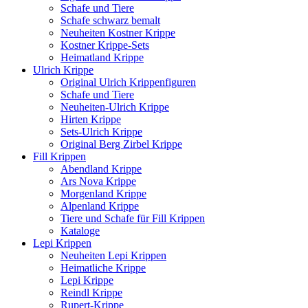
Schafe und Tiere
Schafe schwarz bemalt
Neuheiten Kostner Krippe
Kostner Krippe-Sets
Heimatland Krippe
Ulrich Krippe
Original Ulrich Krippenfiguren
Schafe und Tiere
Neuheiten-Ulrich Krippe
Hirten Krippe
Sets-Ulrich Krippe
Original Berg Zirbel Krippe
Fill Krippen
Abendland Krippe
Ars Nova Krippe
Morgenland Krippe
Alpenland Krippe
Tiere und Schafe für Fill Krippen
Kataloge
Lepi Krippen
Neuheiten Lepi Krippen
Heimatliche Krippe
Lepi Krippe
Reindl Krippe
Rupert-Krippe