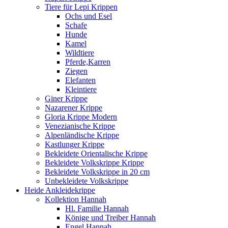
Tiere für Lepi Krippen
Ochs und Esel
Schafe
Hunde
Kamel
Wildtiere
Pferde,Karren
Ziegen
Elefanten
Kleintiere
Giner Krippe
Nazarener Krippe
Gloria Krippe Modern
Venezianische Krippe
Alpenländische Krippe
Kastlunger Krippe
Bekleidete Orientalische Krippe
Bekleidete Volkskrippe Krippe
Bekleidete Volkskrippe in 20 cm
Unbekleidete Volkskrippe
Heide Ankleidekrippe
Kollektion Hannah
Hl. Familie Hannah
Könige und Treiber Hannah
Engel Hannah