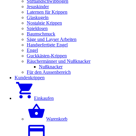
Stiftlandschwibbögen
Jesuskinder
Laternen für Krippen
Glaskugeln
Nostalgie Krippen
Spieldosen
Baumschmuck
Säge und Layser Arbeiten
Handgefertigte Engel
Engel
Guckkästen-Krippen
Räuchermänner und Nußknacker
Nußknacker
Für den Aussenbereich
Kundenkrippen
Einkaufen
Warenkorb