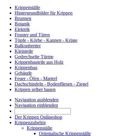
Krippenställe
Hintergrundbilder für Krippen
Brunnen
Botanik
Elektrik
Fenster und Türen
Töpfe - Körbe - Kannen - Krüge
Balkonbretter
Kleinteile
Gedrechselte Türme
Krippenbauteile aus Holz
Krippenbau
Gebäude
Feuer - Öfen - Marterl
Dachschindeln - Bodenfliesen - Ziegel
Krippen selber bauen
Navigation ausblenden
Navigation einblenden
Der Krippen Onlineshop
Krippenzubehör
Krippenställe
Orientalische Krippenställe