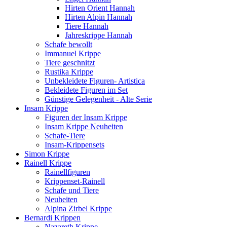
Hirten Orient Hannah
Hirten Alpin Hannah
Tiere Hannah
Jahreskrippe Hannah
Schafe bewollt
Immanuel Krippe
Tiere geschnitzt
Rustika Krippe
Unbekleidete Figuren- Artistica
Bekleidete Figuren im Set
Günstige Gelegenheit - Alte Serie
Insam Krippe
Figuren der Insam Krippe
Insam Krippe Neuheiten
Schafe-Tiere
Insam-Krippensets
Simon Krippe
Rainell Krippe
Rainellfiguren
Krippenset-Rainell
Schafe und Tiere
Neuheiten
Alpina Zirbel Krippe
Bernardi Krippen
Nazareth Krippe