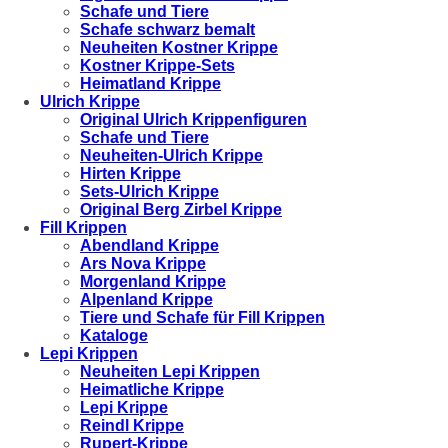
Schafe und Tiere
Schafe schwarz bemalt
Neuheiten Kostner Krippe
Kostner Krippe-Sets
Heimatland Krippe
Ulrich Krippe
Original Ulrich Krippenfiguren
Schafe und Tiere
Neuheiten-Ulrich Krippe
Hirten Krippe
Sets-Ulrich Krippe
Original Berg Zirbel Krippe
Fill Krippen
Abendland Krippe
Ars Nova Krippe
Morgenland Krippe
Alpenland Krippe
Tiere und Schafe für Fill Krippen
Kataloge
Lepi Krippen
Neuheiten Lepi Krippen
Heimatliche Krippe
Lepi Krippe
Reindl Krippe
Rupert-Krippe