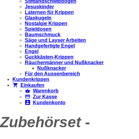
Stiftlandschwibbögen
Jesuskinder
Laternen für Krippen
Glaskugeln
Nostalgie Krippen
Spieldosen
Baumschmuck
Säge und Layser Arbeiten
Handgefertigte Engel
Engel
Guckkästen-Krippen
Räuchermänner und Nußknacker
Nußknacker
Für den Aussenbereich
Kundenkrippen
Einkaufen
Warenkorb
Zur Kasse
Kundenkonto
Zubehörset -