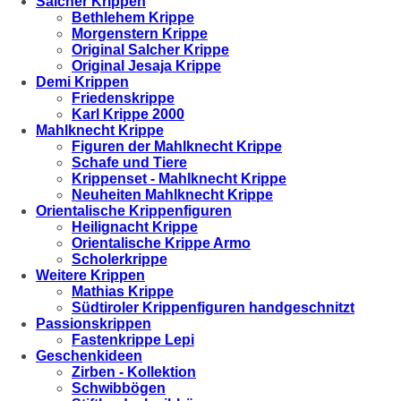
Salcher Krippen
Bethlehem Krippe
Morgenstern Krippe
Original Salcher Krippe
Original Jesaja Krippe
Demi Krippen
Friedenskrippe
Karl Krippe 2000
Mahlknecht Krippe
Figuren der Mahlknecht Krippe
Schafe und Tiere
Krippenset - Mahlknecht Krippe
Neuheiten Mahlknecht Krippe
Orientalische Krippenfiguren
Heilignacht Krippe
Orientalische Krippe Armo
Scholerkrippe
Weitere Krippen
Mathias Krippe
Südtiroler Krippenfiguren handgeschnitzt
Passionskrippen
Fastenkrippe Lepi
Geschenkideen
Zirben - Kollektion
Schwibbögen