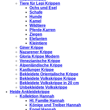
Tiere für Lepi Krippen
Ochs und Esel
Schafe
Hunde
Kamel
Wildtiere
Pferde,Karren
Ziegen
Elefanten
Kleintiere
Giner Krippe
Nazarener Krippe
Gloria Krippe Modern
Venezianische Krippe
Alpenländische Krippe
Kastlunger Krippe
Bekleidete Orientalische Krippe
Bekleidete Volkskrippe Krippe
Bekleidete Volkskrippe in 20 cm
Unbekleidete Volkskrippe
Heide Ankleidekrippe
Kollektion Hannah
Hl. Familie Hannah
Könige und Treiber Hannah
Engel Hannah