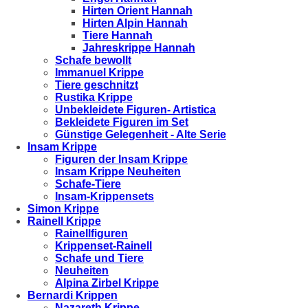
Hirten Orient Hannah
Hirten Alpin Hannah
Tiere Hannah
Jahreskrippe Hannah
Schafe bewollt
Immanuel Krippe
Tiere geschnitzt
Rustika Krippe
Unbekleidete Figuren- Artistica
Bekleidete Figuren im Set
Günstige Gelegenheit - Alte Serie
Insam Krippe
Figuren der Insam Krippe
Insam Krippe Neuheiten
Schafe-Tiere
Insam-Krippensets
Simon Krippe
Rainell Krippe
Rainellfiguren
Krippenset-Rainell
Schafe und Tiere
Neuheiten
Alpina Zirbel Krippe
Bernardi Krippen
Nazareth Krippe