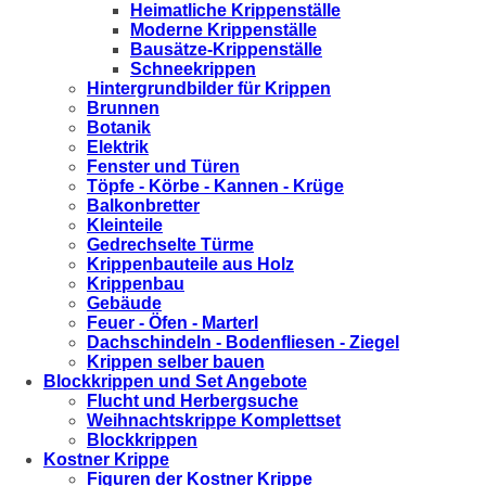
Heimatliche Krippenställe
Moderne Krippenställe
Bausätze-Krippenställe
Schneekrippen
Hintergrundbilder für Krippen
Brunnen
Botanik
Elektrik
Fenster und Türen
Töpfe - Körbe - Kannen - Krüge
Balkonbretter
Kleinteile
Gedrechselte Türme
Krippenbauteile aus Holz
Krippenbau
Gebäude
Feuer - Öfen - Marterl
Dachschindeln - Bodenfliesen - Ziegel
Krippen selber bauen
Blockkrippen und Set Angebote
Flucht und Herbergsuche
Weihnachtskrippe Komplettset
Blockkrippen
Kostner Krippe
Figuren der Kostner Krippe