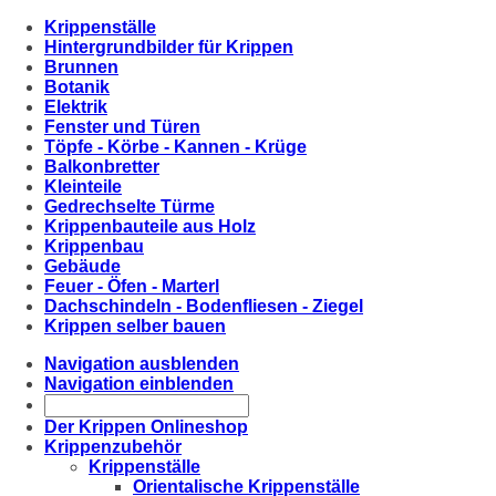
Krippenställe
Hintergrundbilder für Krippen
Brunnen
Botanik
Elektrik
Fenster und Türen
Töpfe - Körbe - Kannen - Krüge
Balkonbretter
Kleinteile
Gedrechselte Türme
Krippenbauteile aus Holz
Krippenbau
Gebäude
Feuer - Öfen - Marterl
Dachschindeln - Bodenfliesen - Ziegel
Krippen selber bauen
Navigation ausblenden
Navigation einblenden
Der Krippen Onlineshop
Krippenzubehör
Krippenställe
Orientalische Krippenställe