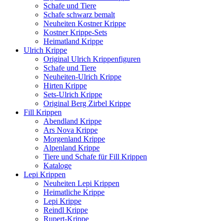
Schafe und Tiere
Schafe schwarz bemalt
Neuheiten Kostner Krippe
Kostner Krippe-Sets
Heimatland Krippe
Ulrich Krippe
Original Ulrich Krippenfiguren
Schafe und Tiere
Neuheiten-Ulrich Krippe
Hirten Krippe
Sets-Ulrich Krippe
Original Berg Zirbel Krippe
Fill Krippen
Abendland Krippe
Ars Nova Krippe
Morgenland Krippe
Alpenland Krippe
Tiere und Schafe für Fill Krippen
Kataloge
Lepi Krippen
Neuheiten Lepi Krippen
Heimatliche Krippe
Lepi Krippe
Reindl Krippe
Rupert-Krippe