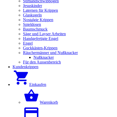
Stiftlandschwibbögen
Jesuskinder
Laternen für Krippen
Glaskugeln
Nostalgie Krippen
Spieldosen
Baumschmuck
Säge und Layser Arbeiten
Handgefertigte Engel
Engel
Guckkästen-Krippen
Räuchermänner und Nußknacker
Nußknacker
Für den Aussenbereich
Kundenkrippen
Einkaufen
Warenkorb