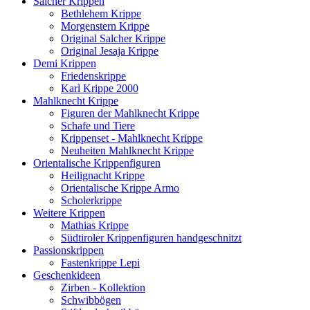
Salcher Krippen
Bethlehem Krippe
Morgenstern Krippe
Original Salcher Krippe
Original Jesaja Krippe
Demi Krippen
Friedenskrippe
Karl Krippe 2000
Mahlknecht Krippe
Figuren der Mahlknecht Krippe
Schafe und Tiere
Krippenset - Mahlknecht Krippe
Neuheiten Mahlknecht Krippe
Orientalische Krippenfiguren
Heilignacht Krippe
Orientalische Krippe Armo
Scholerkrippe
Weitere Krippen
Mathias Krippe
Südtiroler Krippenfiguren handgeschnitzt
Passionskrippen
Fastenkrippe Lepi
Geschenkideen
Zirben - Kollektion
Schwibbögen