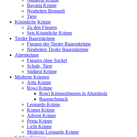
Bavaria Krippe
Neuheiten Bernardi
Tiere
Königliche Krippe
Zu den Figuren
Sets Königliche Krippe
Tiroler Bauernkrippe
Figuren der Tiroler Bauernkrippe
Neuheiten Tiroler Bauernkrippe
Alpenkrippe
Figuren ohne Sockel
Schafe, Tiere
Südtirol Krippe
Moderne Krippen
Artis Krippe
Rowi Krippe
Rowi Krippenfiguren in Ahornholz
Baumschmuck
Leonardo Krippe
Komet Krippe
Advent Krippe
Pema Krippe
Licht Krippe
Moderne Leonardo Krippe