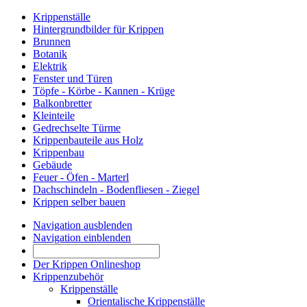
Krippenställe
Hintergrundbilder für Krippen
Brunnen
Botanik
Elektrik
Fenster und Türen
Töpfe - Körbe - Kannen - Krüge
Balkonbretter
Kleinteile
Gedrechselte Türme
Krippenbauteile aus Holz
Krippenbau
Gebäude
Feuer - Öfen - Marterl
Dachschindeln - Bodenfliesen - Ziegel
Krippen selber bauen
Navigation ausblenden
Navigation einblenden
Der Krippen Onlineshop
Krippenzubehör
Krippenställe
Orientalische Krippenställe