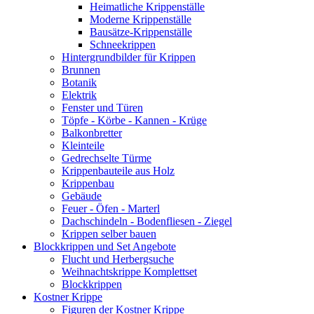
Heimatliche Krippenställe
Moderne Krippenställe
Bausätze-Krippenställe
Schneekrippen
Hintergrundbilder für Krippen
Brunnen
Botanik
Elektrik
Fenster und Türen
Töpfe - Körbe - Kannen - Krüge
Balkonbretter
Kleinteile
Gedrechselte Türme
Krippenbauteile aus Holz
Krippenbau
Gebäude
Feuer - Öfen - Marterl
Dachschindeln - Bodenfliesen - Ziegel
Krippen selber bauen
Blockkrippen und Set Angebote
Flucht und Herbergsuche
Weihnachtskrippe Komplettset
Blockkrippen
Kostner Krippe
Figuren der Kostner Krippe