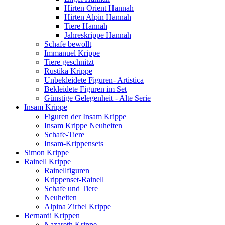
Hirten Orient Hannah
Hirten Alpin Hannah
Tiere Hannah
Jahreskrippe Hannah
Schafe bewollt
Immanuel Krippe
Tiere geschnitzt
Rustika Krippe
Unbekleidete Figuren- Artistica
Bekleidete Figuren im Set
Günstige Gelegenheit - Alte Serie
Insam Krippe
Figuren der Insam Krippe
Insam Krippe Neuheiten
Schafe-Tiere
Insam-Krippensets
Simon Krippe
Rainell Krippe
Rainellfiguren
Krippenset-Rainell
Schafe und Tiere
Neuheiten
Alpina Zirbel Krippe
Bernardi Krippen
Nazareth Krippe