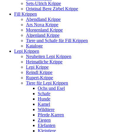
Sets-Ulrich Krippe
Original Berg Zirbel Krippe
Fill Krippen
Abendland Krippe
Ars Nova Krippe
Morgenland Krippe
Alpenland Krippe
Tiere und Schafe für Fill Krippen
Kataloge
Lepi Krippen
Neuheiten Lepi Krippen
Heimatliche Krippe
Lepi Krippe
Reindl Krippe
Rupert-Krippe
Tiere für Lepi Krippen
Ochs und Esel
Schafe
Hunde
Kamel
Wildtiere
Pferde,Karren
Ziegen
Elefanten
Kleintiere