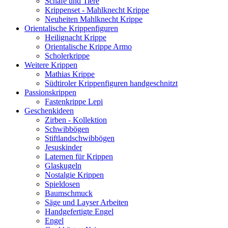
Schafe und Tiere
Krippenset - Mahlknecht Krippe
Neuheiten Mahlknecht Krippe
Orientalische Krippenfiguren
Heilignacht Krippe
Orientalische Krippe Armo
Scholerkrippe
Weitere Krippen
Mathias Krippe
Südtiroler Krippenfiguren handgeschnitzt
Passionskrippen
Fastenkrippe Lepi
Geschenkideen
Zirben - Kollektion
Schwibbögen
Stiftlandschwibbögen
Jesuskinder
Laternen für Krippen
Glaskugeln
Nostalgie Krippen
Spieldosen
Baumschmuck
Säge und Layser Arbeiten
Handgefertigte Engel
Engel