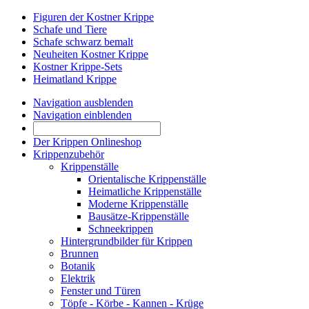
Figuren der Kostner Krippe
Schafe und Tiere
Schafe schwarz bemalt
Neuheiten Kostner Krippe
Kostner Krippe-Sets
Heimatland Krippe
Navigation ausblenden
Navigation einblenden
Der Krippen Onlineshop
Krippenzubehör
Krippenställe
Orientalische Krippenställe
Heimatliche Krippenställe
Moderne Krippenställe
Bausätze-Krippenställe
Schneekrippen
Hintergrundbilder für Krippen
Brunnen
Botanik
Elektrik
Fenster und Türen
Töpfe - Körbe - Kannen - Krüge