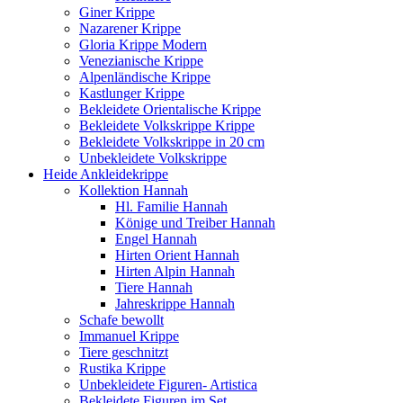
Giner Krippe
Nazarener Krippe
Gloria Krippe Modern
Venezianische Krippe
Alpenländische Krippe
Kastlunger Krippe
Bekleidete Orientalische Krippe
Bekleidete Volkskrippe Krippe
Bekleidete Volkskrippe in 20 cm
Unbekleidete Volkskrippe
Heide Ankleidekrippe
Kollektion Hannah
Hl. Familie Hannah
Könige und Treiber Hannah
Engel Hannah
Hirten Orient Hannah
Hirten Alpin Hannah
Tiere Hannah
Jahreskrippe Hannah
Schafe bewollt
Immanuel Krippe
Tiere geschnitzt
Rustika Krippe
Unbekleidete Figuren- Artistica
Bekleidete Figuren im Set