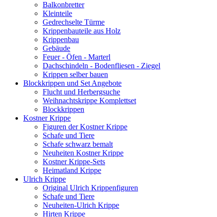
Balkonbretter
Kleinteile
Gedrechselte Türme
Krippenbauteile aus Holz
Krippenbau
Gebäude
Feuer - Öfen - Marterl
Dachschindeln - Bodenfliesen - Ziegel
Krippen selber bauen
Blockkrippen und Set Angebote
Flucht und Herbergsuche
Weihnachtskrippe Komplettset
Blockkrippen
Kostner Krippe
Figuren der Kostner Krippe
Schafe und Tiere
Schafe schwarz bemalt
Neuheiten Kostner Krippe
Kostner Krippe-Sets
Heimatland Krippe
Ulrich Krippe
Original Ulrich Krippenfiguren
Schafe und Tiere
Neuheiten-Ulrich Krippe
Hirten Krippe