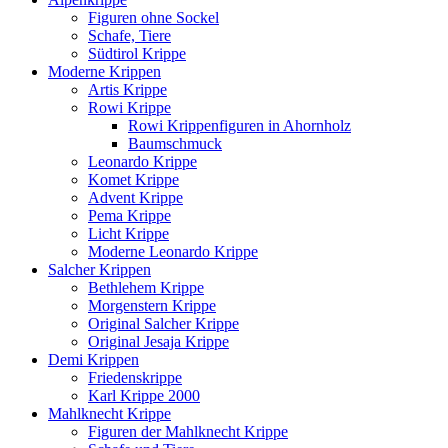
Figuren ohne Sockel
Schafe, Tiere
Südtirol Krippe
Moderne Krippen
Artis Krippe
Rowi Krippe
Rowi Krippenfiguren in Ahornholz
Baumschmuck
Leonardo Krippe
Komet Krippe
Advent Krippe
Pema Krippe
Licht Krippe
Moderne Leonardo Krippe
Salcher Krippen
Bethlehem Krippe
Morgenstern Krippe
Original Salcher Krippe
Original Jesaja Krippe
Demi Krippen
Friedenskrippe
Karl Krippe 2000
Mahlknecht Krippe
Figuren der Mahlknecht Krippe