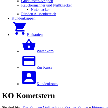
Guckkästen-Krippen
Räuchermänner und Nußknacker
Nußknacker
Für den Aussenbereich
Kundenkrippen
Einkaufen
Warenkorb
Zur Kasse
Kundenkonto
KO Kometstern
Sie sind hier:
Der Krippen Onlineshop
»
Kostner Krippe
»
Figuren d