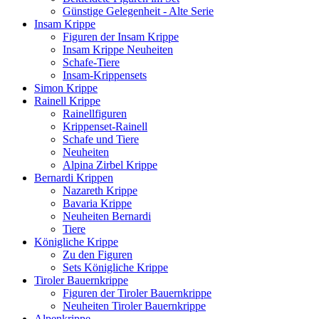
Günstige Gelegenheit - Alte Serie
Insam Krippe
Figuren der Insam Krippe
Insam Krippe Neuheiten
Schafe-Tiere
Insam-Krippensets
Simon Krippe
Rainell Krippe
Rainellfiguren
Krippenset-Rainell
Schafe und Tiere
Neuheiten
Alpina Zirbel Krippe
Bernardi Krippen
Nazareth Krippe
Bavaria Krippe
Neuheiten Bernardi
Tiere
Königliche Krippe
Zu den Figuren
Sets Königliche Krippe
Tiroler Bauernkrippe
Figuren der Tiroler Bauernkrippe
Neuheiten Tiroler Bauernkrippe
Alpenkrippe