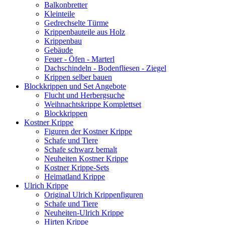
Balkonbretter
Kleinteile
Gedrechselte Türme
Krippenbauteile aus Holz
Krippenbau
Gebäude
Feuer - Öfen - Marterl
Dachschindeln - Bodenfliesen - Ziegel
Krippen selber bauen
Blockkrippen und Set Angebote
Flucht und Herbergsuche
Weihnachtskrippe Komplettset
Blockkrippen
Kostner Krippe
Figuren der Kostner Krippe
Schafe und Tiere
Schafe schwarz bemalt
Neuheiten Kostner Krippe
Kostner Krippe-Sets
Heimatland Krippe
Ulrich Krippe
Original Ulrich Krippenfiguren
Schafe und Tiere
Neuheiten-Ulrich Krippe
Hirten Krippe