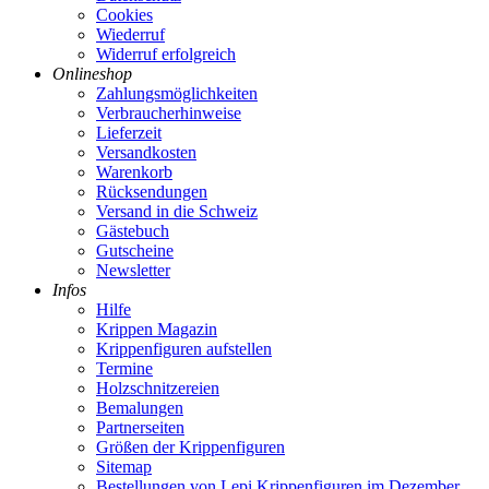
Cookies
Wiederruf
Widerruf erfolgreich
Onlineshop
Zahlungsmöglichkeiten
Verbraucherhinweise
Lieferzeit
Versandkosten
Warenkorb
Rücksendungen
Versand in die Schweiz
Gästebuch
Gutscheine
Newsletter
Infos
Hilfe
Krippen Magazin
Krippenfiguren aufstellen
Termine
Holzschnitzereien
Bemalungen
Partnerseiten
Größen der Krippenfiguren
Sitemap
Bestellungen von Lepi Krippenfiguren im Dezember