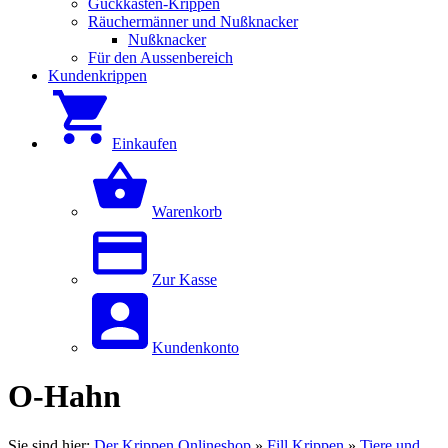
Guckkästen-Krippen
Räuchermänner und Nußknacker
Nußknacker
Für den Aussenbereich
Kundenkrippen
Einkaufen
Warenkorb
Zur Kasse
Kundenkonto
O-Hahn
Sie sind hier:
Der Krippen Onlineshop
»
Fill Krippen
»
Tiere und