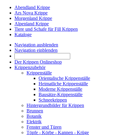
Abendland Krippe
Ars Nova Krippe
Morgenland Krippe
Alpenland Krippe
Tiere und Schafe für Fill Krippen
Kataloge
Navigation ausblenden
Navigation einblenden
Der Krippen Onlineshop
Krippenzubehör
Krippenställe
Orientalische Krippenställe
Heimatliche Krippenställe
Moderne Krippenställe
Bausätze-Krippenställe
Schneekrippen
Hintergrundbilder für Krippen
Brunnen
Botanik
Elektrik
Fenster und Türen
Töpfe - Körbe - Kannen - Krüge