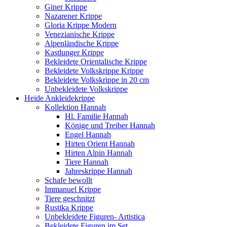
Giner Krippe
Nazarener Krippe
Gloria Krippe Modern
Venezianische Krippe
Alpenländische Krippe
Kastlunger Krippe
Bekleidete Orientalische Krippe
Bekleidete Volkskrippe Krippe
Bekleidete Volkskrippe in 20 cm
Unbekleidete Volkskrippe
Heide Ankleidekrippe
Kollektion Hannah
Hl. Familie Hannah
Könige und Treiber Hannah
Engel Hannah
Hirten Orient Hannah
Hirten Alpin Hannah
Tiere Hannah
Jahreskrippe Hannah
Schafe bewollt
Immanuel Krippe
Tiere geschnitzt
Rustika Krippe
Unbekleidete Figuren- Artistica
Bekleidete Figuren im Set