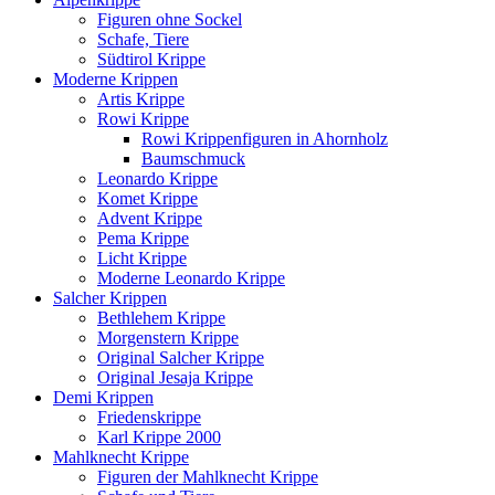
Figuren ohne Sockel
Schafe, Tiere
Südtirol Krippe
Moderne Krippen
Artis Krippe
Rowi Krippe
Rowi Krippenfiguren in Ahornholz
Baumschmuck
Leonardo Krippe
Komet Krippe
Advent Krippe
Pema Krippe
Licht Krippe
Moderne Leonardo Krippe
Salcher Krippen
Bethlehem Krippe
Morgenstern Krippe
Original Salcher Krippe
Original Jesaja Krippe
Demi Krippen
Friedenskrippe
Karl Krippe 2000
Mahlknecht Krippe
Figuren der Mahlknecht Krippe