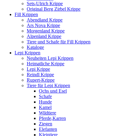
Sets-Ulrich Krippe
Original Berg Zirbel Krippe
Fill Krippen
Abendland Krippe
Ars Nova Krippe
Morgenland Krippe
Alpenland Krippe
Tiere und Schafe für Fill Krippen
Kataloge
Lepi Krippen
Neuheiten Lepi Krippen
Heimatliche Krippe
Lepi Krippe
Reindl Krippe
Rupert-Krippe
Tiere für Lepi Krippen
Ochs und Esel
Schafe
Hunde
Kamel
Wildtiere
Pferde,Karren
Ziegen
Elefanten
Kleintiere