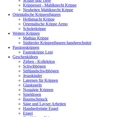
Schafe und Tiere
Krippenset - Mahlknecht Krippe
Neuheiten Mahlknecht Krippe
Orientalische Krippenfiguren
Heilignacht Krippe
Orientalische Krippe Armo
Scholerkrippe
Weitere Krippen
Mathias Krippe
Südtiroler Krippenfiguren handgeschnitzt
Passionskrippen
Fastenkrippe Lepi
Geschenkideen
Zirben - Kollektion
Schwibbögen
Stiftlandschwibbögen
Jesuskinder
Laternen für Krippen
Glaskugeln
Nostalgie Krippen
Spieldosen
Baumschmuck
Säge und Layser Arbeiten
Handgefertigte Engel
Engel