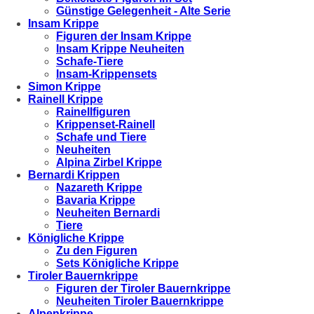
Günstige Gelegenheit - Alte Serie
Insam Krippe
Figuren der Insam Krippe
Insam Krippe Neuheiten
Schafe-Tiere
Insam-Krippensets
Simon Krippe
Rainell Krippe
Rainellfiguren
Krippenset-Rainell
Schafe und Tiere
Neuheiten
Alpina Zirbel Krippe
Bernardi Krippen
Nazareth Krippe
Bavaria Krippe
Neuheiten Bernardi
Tiere
Königliche Krippe
Zu den Figuren
Sets Königliche Krippe
Tiroler Bauernkrippe
Figuren der Tiroler Bauernkrippe
Neuheiten Tiroler Bauernkrippe
Alpenkrippe