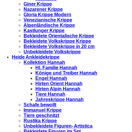
Giner Krippe
Nazarener Krippe
Gloria Krippe Modern
Venezianische Krippe
Alpenländische Krippe
Kastlunger Krippe
Bekleidete Orientalische Krippe
Bekleidete Volkskrippe Krippe
Bekleidete Volkskrippe in 20 cm
Unbekleidete Volkskrippe
Heide Ankleidekrippe
Kollektion Hannah
Hl. Familie Hannah
Könige und Treiber Hannah
Engel Hannah
Hirten Orient Hannah
Hirten Alpin Hannah
Tiere Hannah
Jahreskrippe Hannah
Schafe bewollt
Immanuel Krippe
Tiere geschnitzt
Rustika Krippe
Unbekleidete Figuren- Artistica
Bekleidete Figuren im Set