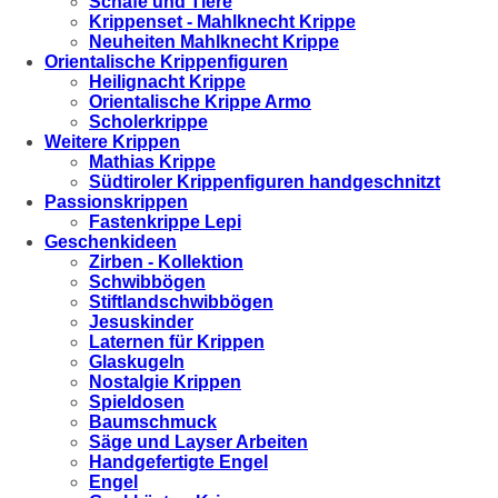
Schafe und Tiere
Krippenset - Mahlknecht Krippe
Neuheiten Mahlknecht Krippe
Orientalische Krippenfiguren
Heilignacht Krippe
Orientalische Krippe Armo
Scholerkrippe
Weitere Krippen
Mathias Krippe
Südtiroler Krippenfiguren handgeschnitzt
Passionskrippen
Fastenkrippe Lepi
Geschenkideen
Zirben - Kollektion
Schwibbögen
Stiftlandschwibbögen
Jesuskinder
Laternen für Krippen
Glaskugeln
Nostalgie Krippen
Spieldosen
Baumschmuck
Säge und Layser Arbeiten
Handgefertigte Engel
Engel