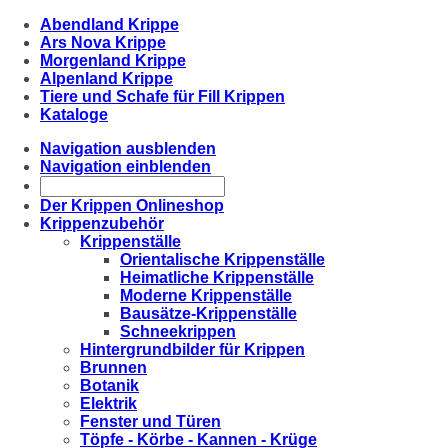
Abendland Krippe
Ars Nova Krippe
Morgenland Krippe
Alpenland Krippe
Tiere und Schafe für Fill Krippen
Kataloge
Navigation ausblenden
Navigation einblenden
Der Krippen Onlineshop
Krippenzubehör
Krippenställe
Orientalische Krippenställe
Heimatliche Krippenställe
Moderne Krippenställe
Bausätze-Krippenställe
Schneekrippen
Hintergrundbilder für Krippen
Brunnen
Botanik
Elektrik
Fenster und Türen
Töpfe - Körbe - Kannen - Krüge