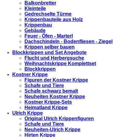
Balkonbretter
Kleinteile
Gedrechselte Türme
Krippenbauteile aus Holz
Krippenbau
Gebäude
Feuer - Öfen - Marterl
Dachschindeln - Bodenfliesen - Ziegel
Krippen selber bauen
Blockkrippen und Set Angebote
Flucht und Herbergsuche
Weihnachtskrippe Komplettset
Blockkrippen
Kostner Krippe
Figuren der Kostner Krippe
Schafe und Tiere
Schafe schwarz bemalt
Neuheiten Kostner Krippe
Kostner Krippe-Sets
Heimatland Krippe
Ulrich Krippe
Original Ulrich Krippenfiguren
Schafe und Tiere
Neuheiten-Ulrich Krippe
Hirten Krippe