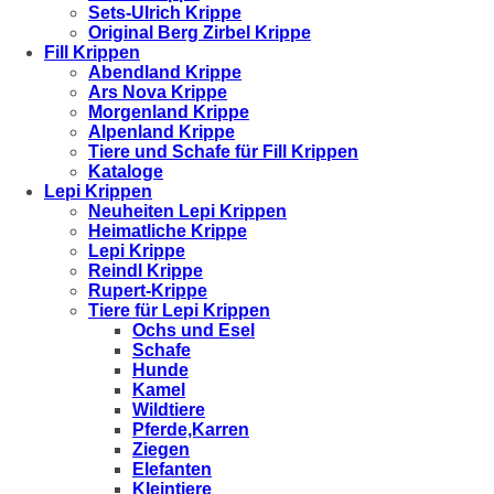
Sets-Ulrich Krippe
Original Berg Zirbel Krippe
Fill Krippen
Abendland Krippe
Ars Nova Krippe
Morgenland Krippe
Alpenland Krippe
Tiere und Schafe für Fill Krippen
Kataloge
Lepi Krippen
Neuheiten Lepi Krippen
Heimatliche Krippe
Lepi Krippe
Reindl Krippe
Rupert-Krippe
Tiere für Lepi Krippen
Ochs und Esel
Schafe
Hunde
Kamel
Wildtiere
Pferde,Karren
Ziegen
Elefanten
Kleintiere