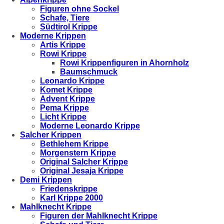
Figuren ohne Sockel
Schafe, Tiere
Südtirol Krippe
Moderne Krippen
Artis Krippe
Rowi Krippe
Rowi Krippenfiguren in Ahornholz
Baumschmuck
Leonardo Krippe
Komet Krippe
Advent Krippe
Pema Krippe
Licht Krippe
Moderne Leonardo Krippe
Salcher Krippen
Bethlehem Krippe
Morgenstern Krippe
Original Salcher Krippe
Original Jesaja Krippe
Demi Krippen
Friedenskrippe
Karl Krippe 2000
Mahlknecht Krippe
Figuren der Mahlknecht Krippe