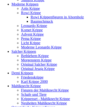
Moderne Krippen
Artis Krippe
Rowi Krippe
Rowi Krippenfiguren in Ahornholz
Baumschmuck
Leonardo Krippe
Komet Krippe
Advent Krippe
Pema Krippe
Licht Krippe
Moderne Leonardo Krippe
Salcher Krippen
Bethlehem Krippe
Morgenstern Krippe
Original Salcher Krippe
Original Jesaja Krippe
Demi Krippen
Friedenskrippe
Karl Krippe 2000
Mahlknecht Krippe
Figuren der Mahlknecht Krippe
Schafe und Tiere
Krippenset - Mahlknecht Krippe
Neuheiten Mahlknecht Krippe