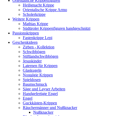
Orientalische Krippenfiguren
Heilignacht Krippe
Orientalische Krippe Armo
Scholerkrippe
Weitere Krippen
Mathias Krippe
Südtiroler Krippenfiguren handgeschnitzt
Passionskrippen
Fastenkrippe Lepi
Geschenkideen
Zirben - Kollektion
Schwibbögen
Stiftlandschwibbögen
Jesuskinder
Laternen für Krippen
Glaskugeln
Nostalgie Krippen
Spieldosen
Baumschmuck
Säge und Layser Arbeiten
Handgefertigte Engel
Engel
Guckkästen-Krippen
Räuchermänner und Nußknacker
Nußknacker