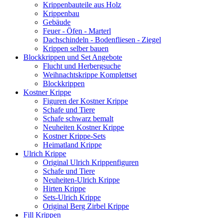
Krippenbauteile aus Holz
Krippenbau
Gebäude
Feuer - Öfen - Marterl
Dachschindeln - Bodenfliesen - Ziegel
Krippen selber bauen
Blockkrippen und Set Angebote
Flucht und Herbergsuche
Weihnachtskrippe Komplettset
Blockkrippen
Kostner Krippe
Figuren der Kostner Krippe
Schafe und Tiere
Schafe schwarz bemalt
Neuheiten Kostner Krippe
Kostner Krippe-Sets
Heimatland Krippe
Ulrich Krippe
Original Ulrich Krippenfiguren
Schafe und Tiere
Neuheiten-Ulrich Krippe
Hirten Krippe
Sets-Ulrich Krippe
Original Berg Zirbel Krippe
Fill Krippen