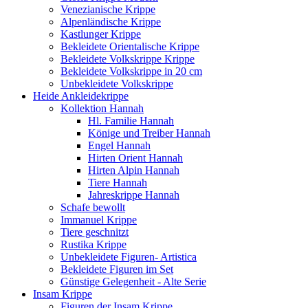
Venezianische Krippe
Alpenländische Krippe
Kastlunger Krippe
Bekleidete Orientalische Krippe
Bekleidete Volkskrippe Krippe
Bekleidete Volkskrippe in 20 cm
Unbekleidete Volkskrippe
Heide Ankleidekrippe
Kollektion Hannah
Hl. Familie Hannah
Könige und Treiber Hannah
Engel Hannah
Hirten Orient Hannah
Hirten Alpin Hannah
Tiere Hannah
Jahreskrippe Hannah
Schafe bewollt
Immanuel Krippe
Tiere geschnitzt
Rustika Krippe
Unbekleidete Figuren- Artistica
Bekleidete Figuren im Set
Günstige Gelegenheit - Alte Serie
Insam Krippe
Figuren der Insam Krippe