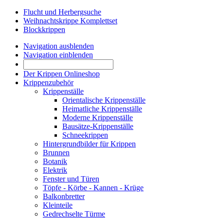
Flucht und Herbergsuche
Weihnachtskrippe Komplettset
Blockkrippen
Navigation ausblenden
Navigation einblenden
Der Krippen Onlineshop
Krippenzubehör
Krippenställe
Orientalische Krippenställe
Heimatliche Krippenställe
Moderne Krippenställe
Bausätze-Krippenställe
Schneekrippen
Hintergrundbilder für Krippen
Brunnen
Botanik
Elektrik
Fenster und Türen
Töpfe - Körbe - Kannen - Krüge
Balkonbretter
Kleinteile
Gedrechselte Türme