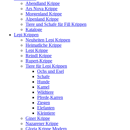
Abendland Krippe
Ars Nova Krippe
Morgenland Krippe
Alpenland Krippe
Tiere und Schafe für Fill Krippen
Kataloge
Lepi Krippen
Neuheiten Lepi Krippen
Heimatliche Krippe
Lepi Krippe
Reindl Krippe
Rupert-Krippe
Tiere für Lepi Krippen
Ochs und Esel
Schafe
Hunde
Kamel
Wildtiere
Pferde,Karren
Ziegen
Elefanten
Kleintiere
Giner Krippe
Nazarener Krippe
Gloria Krippe Modern