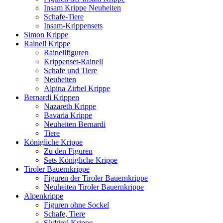
Insam Krippe Neuheiten
Schafe-Tiere
Insam-Krippensets
Simon Krippe
Rainell Krippe
Rainellfiguren
Krippenset-Rainell
Schafe und Tiere
Neuheiten
Alpina Zirbel Krippe
Bernardi Krippen
Nazareth Krippe
Bavaria Krippe
Neuheiten Bernardi
Tiere
Königliche Krippe
Zu den Figuren
Sets Königliche Krippe
Tiroler Bauernkrippe
Figuren der Tiroler Bauernkrippe
Neuheiten Tiroler Bauernkrippe
Alpenkrippe
Figuren ohne Sockel
Schafe, Tiere
Südtirol Krippe